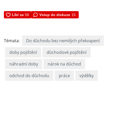
Vstup do diskuze
15
Témata:
Do důchodu bez nemilých překvapení
doby pojištění
důchodové pojištění
náhradní doby
nárok na důchod
odchod do důchodu
práce
výdělky