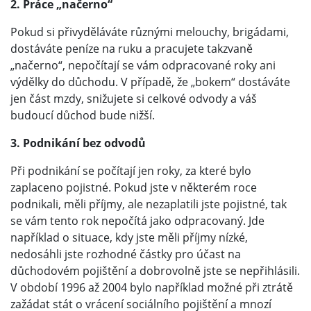
2. Práce „načerno“
Pokud si přivyděláváte různými melouchy, brigádami,
dostáváte peníze na ruku a pracujete takzvaně
„načerno“, nepočítají se vám odpracované roky ani
výdělky do důchodu. V případě, že „bokem“ dostáváte
jen část mzdy, snižujete si celkové odvody a váš
budoucí důchod bude nižší.
3. Podnikání bez odvodů
Při podnikání se počítají jen roky, za které bylo
zaplaceno pojistné. Pokud jste v některém roce
podnikali, měli příjmy, ale nezaplatili jste pojistné, tak
se vám tento rok nepočítá jako odpracovaný. Jde
například o situace, kdy jste měli příjmy nízké,
nedosáhli jste rozhodné částky pro účast na
důchodovém pojištění a dobrovolně jste se nepřihlásili.
V období 1996 až 2004 bylo například možné při ztrátě
zažádat stát o vrácení sociálního pojištění a mnozí