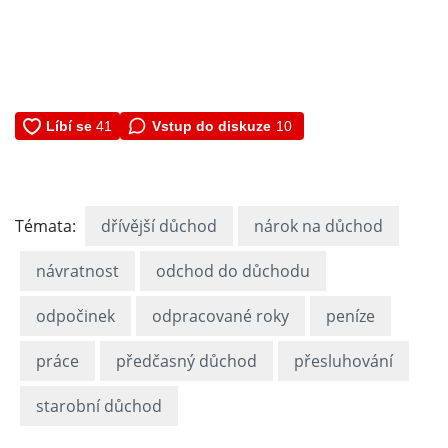
Vstup do diskuze
10
Témata:
dřívější důchod
nárok na důchod
návratnost
odchod do důchodu
odpočinek
odpracované roky
peníze
práce
předčasný důchod
přesluhování
starobní důchod