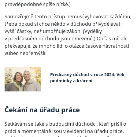
pravděpodobně spíše nízké.)
Samozřejmě tento přístup nemusí vyhovovat každému,
třeba pokud si chce někdo v důchodu přivydělávat
vyšší částky, než umožňuje zákon. (Výdělky
v předčasném důchodu
jsou omezené
.) Občas mě ale
překvapuje, že mnoho lidí o otázce časové návratnosti
vůbec nepřemýšlí.
Předčasný důchod v roce 2024: Věk,
podmínky a krácení
Čekání na úřadu práce
Setkávám se také s budoucími důchodci, kteří přišli o
práci a momentálně jsou v evidenci na úřadu práce.