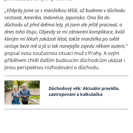
„Vždycky jsme se s manželkou těšili, až budeme v důchodu
cestovat, Amerika, Indonésie, Japonsko. Ona šla do
důchodu už před dvěma lety, já jsem ale ještě pracoval, a
dnes toho lituju. Objevily se mi zdravotní komplikace, kvůli
kterým mi lékaři zakázali létat, takže manželka po světě
cestuje beze mě a já si tak nanejvýše zajedu někam autem,“
popsal svou současnou situaci muž z Prahy. A svým
příběhem chtěl dalším budoucím důchodcům ukázat i
jinou perspektivu rozhodování o důchodu.
Důchodový věk: Aktuální pravidla,
zastropování a kalkulačka