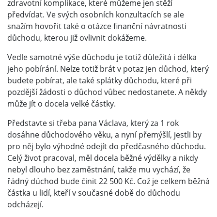
zdravotní komplikace, které můžeme jen stěží
předvídat. Ve svých osobních konzultacích se ale
snažím hovořit také o otázce finanční návratnosti
důchodu, kterou již ovlivnit dokážeme.
Vedle samotné výše důchodu je totiž důležitá i délka
jeho pobírání. Nelze totiž brát v potaz jen důchod, který
budete pobírat, ale také splátky důchodu, které při
pozdější žádosti o důchod vůbec nedostanete. A někdy
může jít o docela velké částky.
Představte si třeba pana Václava, který za 1 rok
dosáhne důchodového věku, a nyní přemýšlí, jestli by
pro něj bylo výhodné odejít do předčasného důchodu.
Celý život pracoval, měl docela běžné výdělky a nikdy
nebyl dlouho bez zaměstnání, takže mu vychází, že
řádný důchod bude činit 22 500 Kč. Což je celkem běžná
částka u lidí, kteří v současné době do důchodu
odcházejí.