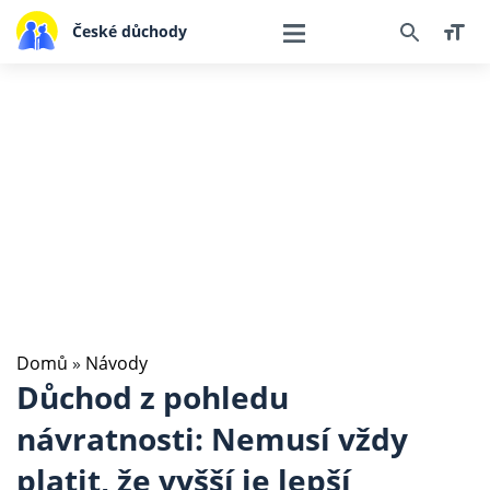
České důchody
Domů
»
Návody
Důchod z pohledu
návratnosti: Nemusí vždy
platit, že vyšší je lepší