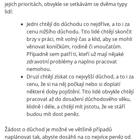
jejich prioritách, obvykle se setkávám se dvěma typy
lidí:
Jedni chtějí do důchodu co nejdříve, a to i za
cenu nižšího důchodu. Tito lidé chtějí skončit
brzy v práci, mít volný čas a klid, aby se mohli
věnovat koníčkům, rodině či vnoučatům.
Případně sem patří ti, kteří už mají nějaké
zdravotní problémy a naplno pracovat
nemohou.
Druzí chtějí získat co nejvyšší důchod, a to i za
cenu, že si na něj počkají nebo si doplatí
některé doby pojištění. Tito lidé obvykle chtějí
pracovat až do dosažení důchodového věku,
klidně i déle, a chtějí mít jistotu, že ve stáří
budou mít dost peněz.
Žádost o důchod je možné ve většině případů
naplánovat tak, abyste dosáhli na co nejvíce peněz od