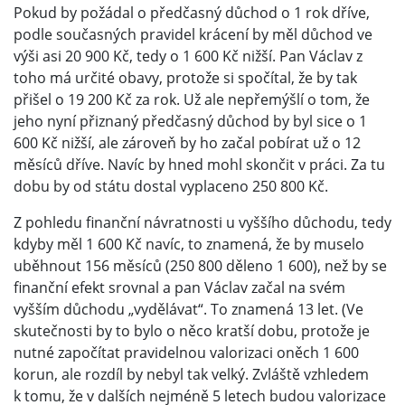
Pokud by požádal o předčasný důchod o 1 rok dříve,
podle současných pravidel krácení by měl důchod ve
výši asi 20 900 Kč, tedy o 1 600 Kč nižší. Pan Václav z
toho má určité obavy, protože si spočítal, že by tak
přišel o 19 200 Kč za rok. Už ale nepřemýšlí o tom, že
jeho nyní přiznaný předčasný důchod by byl sice o 1
600 Kč nižší, ale zároveň by ho začal pobírat už o 12
měsíců dříve. Navíc by hned mohl skončit v práci. Za tu
dobu by od státu dostal vyplaceno 250 800 Kč.
Z pohledu finanční návratnosti u vyššího důchodu, tedy
kdyby měl 1 600 Kč navíc, to znamená, že by muselo
uběhnout 156 měsíců (250 800 děleno 1 600), než by se
finanční efekt srovnal a pan Václav začal na svém
vyšším důchodu „vydělávat“. To znamená 13 let. (Ve
skutečnosti by to bylo o něco kratší dobu, protože je
nutné započítat pravidelnou valorizaci oněch 1 600
korun, ale rozdíl by nebyl tak velký. Zvláště vzhledem
k tomu, že v dalších nejméně 5 letech budou valorizace