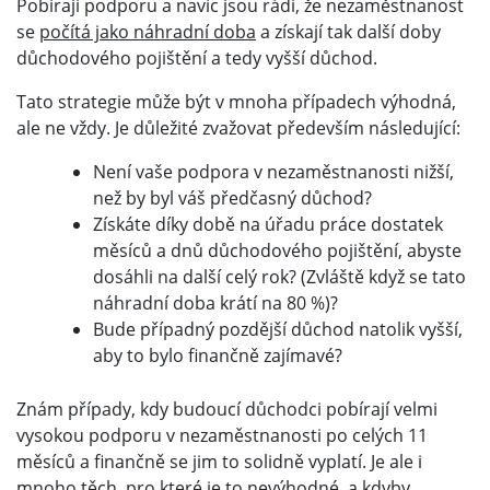
Pobírají podporu a navíc jsou rádi, že nezaměstnanost
se
počítá jako náhradní doba
a získají tak další doby
důchodového pojištění a tedy vyšší důchod.
Tato strategie může být v mnoha případech výhodná,
ale ne vždy. Je důležité zvažovat především následující:
Není vaše podpora v nezaměstnanosti nižší,
než by byl váš předčasný důchod?
Získáte díky době na úřadu práce dostatek
měsíců a dnů důchodového pojištění, abyste
dosáhli na další celý rok? (Zvláště když se tato
náhradní doba krátí na 80 %)?
Bude případný pozdější důchod natolik vyšší,
aby to bylo finančně zajímavé?
Znám případy, kdy budoucí důchodci pobírají velmi
vysokou podporu v nezaměstnanosti po celých 11
měsíců a finančně se jim to solidně vyplatí. Je ale i
mnoho těch, pro které je to nevýhodné, a kdyby