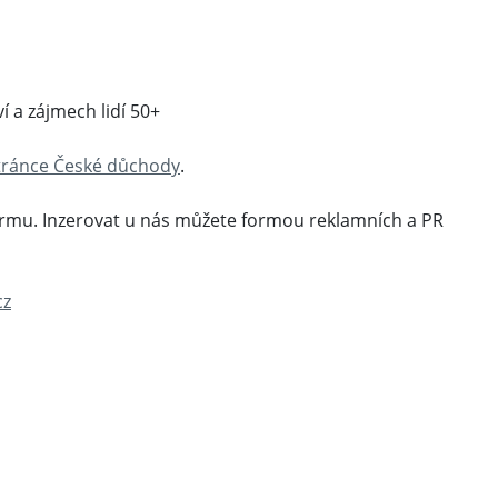
ví a zájmech lidí 50+
tránce České důchody
.
irmu. Inzerovat u nás můžete formou reklamních a PR
cz