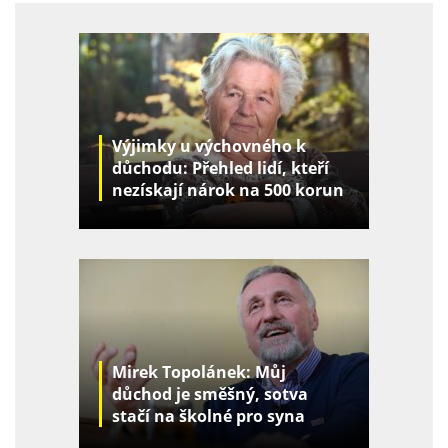
Výjimky u výchovného k
důchodu: Přehled lidí, kteří
nezískají nárok na 500 korun
za děti
Mirek Topolánek: Můj
důchod je směšný, sotva
stačí na školné pro syna