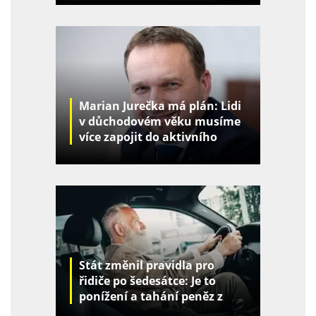
Marian Jurečka má plán: Lidi
v důchodovém věku musíme
více zapojit do aktivního
života
Stát změnil pravidla pro
řidiče po šedesátce: Je to
ponížení a tahání peněz z
kapes