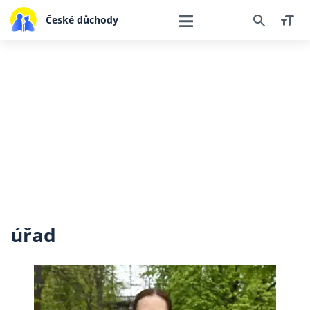
České důchody
úřad