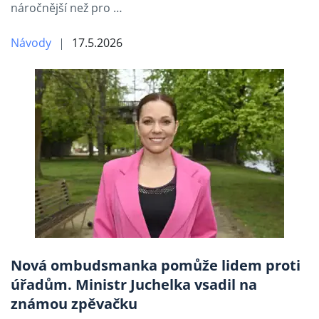
náročnější než pro …
Návody
17.5.2026
Nová ombudsmanka pomůže lidem proti
úřadům. Ministr Juchelka vsadil na
známou zpěvačku