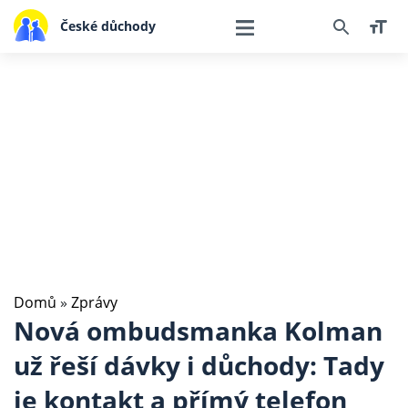
České důchody
Domů
»
Zprávy
Nová ombudsmanka Kolman
už řeší dávky i důchody: Tady
je kontakt a přímý telefon