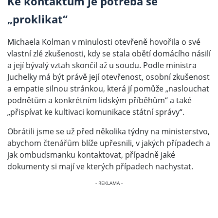
Ke kontaktům je potřeba se
„proklikat“
Michaela Kolman v minulosti otevřeně hovořila o své
vlastní zlé zkušenosti, kdy se stala obětí domácího násilí
a její bývalý vztah skončil až u soudu. Podle ministra
Juchelky má být právě její otevřenost, osobní zkušenost
a empatie silnou stránkou, která jí pomůže „naslouchat
podnětům a konkrétním lidským příběhům“ a také
„přispívat ke kultivaci komunikace státní správy“.
Obrátili jsme se už před několika týdny na ministerstvo,
abychom čtenářům blíže upřesnili, v jakých případech a
jak ombudsmanku kontaktovat, případně jaké
dokumenty si mají ve kterých případech nachystat.