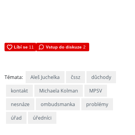
Vstup do diskuze
2
Témata:
Aleš Juchelka
čssz
důchody
kontakt
Michaela Kolman
MPSV
nesnáze
ombudsmanka
problémy
úřad
úředníci