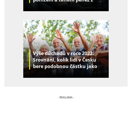
kapes
Výše důchodů v roce 2022:
Srovnání, kolik lidí v Česku
bere podobnou částku jako
vy