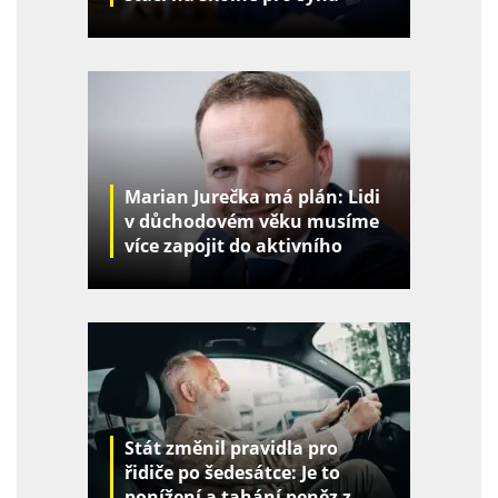
Marian Jurečka má plán: Lidi
v důchodovém věku musíme
více zapojit do aktivního
života
Stát změnil pravidla pro
řidiče po šedesátce: Je to
ponížení a tahání peněz z