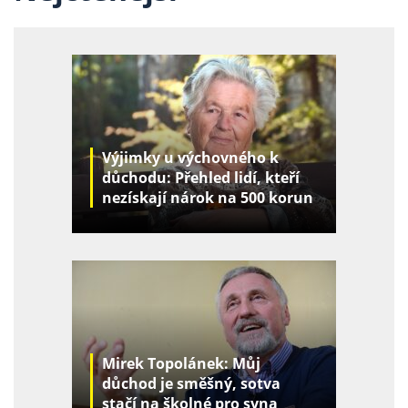
Výjimky u výchovného k
důchodu: Přehled lidí, kteří
nezískají nárok na 500 korun
za děti
Mirek Topolánek: Můj
důchod je směšný, sotva
stačí na školné pro syna