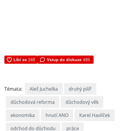
Vstup do diskuze
485
Témata:
Aleš Juchelka
druhý pilíř
důchodová reforma
důchodový věk
ekonomika
hnutí ANO
Karel Havlíček
odchod do důchodu
práce