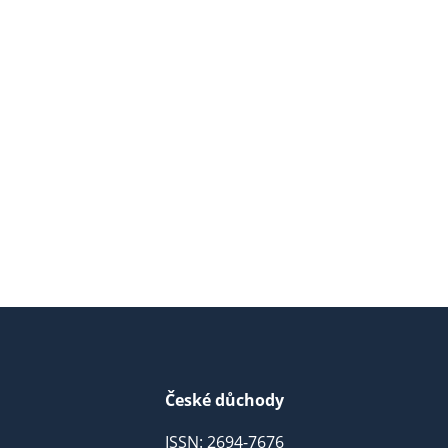
České důchody
ISSN: 2694-7676