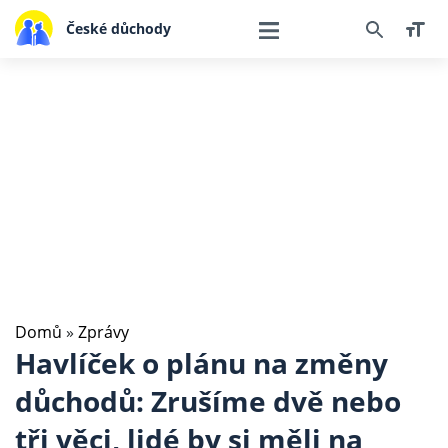
České důchody
Domů
»
Zprávy
Havlíček o plánu na změny
důchodů: Zrušíme dvě nebo
tři věci, lidé by si měli na