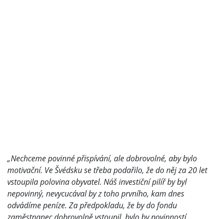
„Nechceme povinné přispívání, ale dobrovolné, aby bylo
motivační. Ve Švédsku se třeba podařilo, že do něj za 20 let
vstoupila polovina obyvatel. Náš investiční pilíř by byl
nepovinný, nevycucával by z toho prvního, kam dnes
odvádíme peníze. Za předpokladu, že by do fondu
zaměstnanec dobrovolně vstoupil, bylo by povinností