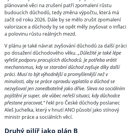
plánované věci na zrušení patří zpomalení růstu
budoucích důchodů, tedy změna výpočtu, která má
začít od roku 2026. Dále by se mělo zrušit zpomalení
valorizace a důchody by se opět měly zvyšovat o inflaci
a polovinu růstu reálných mezd.
V plánu je také návrat zvyšování důchodů za další práci
po dosažení důchodového věku.
„Důležité je také lépe
vyřešit podporu pracujících důchodců. Je potřeba vrátit
mechanismus, kdy se starobní důchod zvyšuje díky další
práci. Musí to být výhodnější a promyšlenější než v
minulosti, aby se práce opravdu vyplatila a důchod se
nezvyšoval jen zanedbatelně jako dříve. Sleva na sociálním
pojištění je super, ale vůbec neřeší situaci, kdy důchodce
přestane pracovat,“
řekl pro České důchody poslanec
Aleš Juchelka, který v hnutí ANO působí jako stínový
ministr práce a sociálních věcí.
Druhý pilíř jako plán B