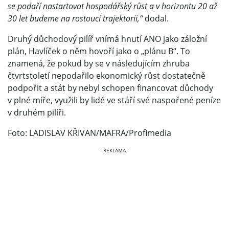
se podaří nastartovat hospodářský růst a v horizontu 20 až
30 let budeme na rostoucí trajektorii,“
dodal.
Druhý důchodový pilíř vnímá hnutí ANO jako záložní
plán, Havlíček o něm hovoří jako o „plánu B“. To
znamená, že pokud by se v následujícím zhruba
čtvrtstoletí nepodařilo ekonomický růst dostatečně
podpořit a stát by nebyl schopen financovat důchody
v plné míře, využili by lidé ve stáří své naspořené peníze
v druhém pilíři.
Foto: LADISLAV KŘIVAN/MAFRA/Profimedia