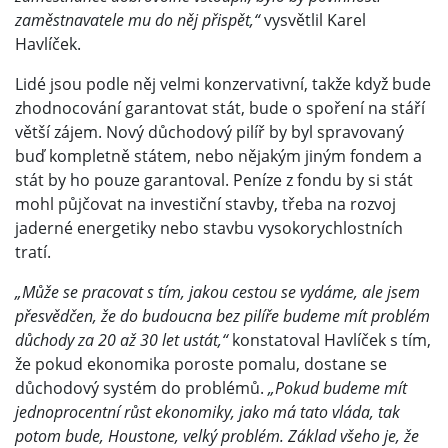
zaměstnavatele mu do něj přispět,“
vysvětlil Karel
Havlíček.
Lidé jsou podle něj velmi konzervativní, takže když bude
zhodnocování garantovat stát, bude o spoření na stáří
větší zájem. Nový důchodový pilíř by byl spravovaný
buď kompletně státem, nebo nějakým jiným fondem a
stát by ho pouze garantoval. Peníze z fondu by si stát
mohl půjčovat na investiční stavby, třeba na rozvoj
jaderné energetiky nebo stavbu vysokorychlostních
tratí.
„Může se pracovat s tím, jakou cestou se vydáme, ale jsem
přesvědčen, že do budoucna bez pilíře budeme mít problém
důchody za 20 až 30 let ustát,“
konstatoval Havlíček s tím,
že pokud ekonomika poroste pomalu, dostane se
důchodový systém do problémů.
„Pokud budeme mít
jednoprocentní růst ekonomiky, jako má tato vláda, tak
potom bude, Houstone, velký problém. Základ všeho je, že