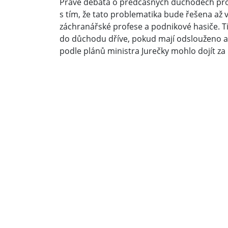
Právě debata o předčasných důchodech pro 
s tím, že tato problematika bude řešena až v
záchranářské profese a podnikové hasiče. T
do důchodu dříve, pokud mají odslouženo al
podle plánů ministra Jurečky mohlo dojít za 