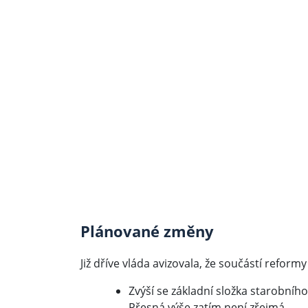
Plánované změny
Již dříve vláda avizovala, že součástí reform
Zvýší se základní složka starobního 
Přesná výše zatím není zřejmá.