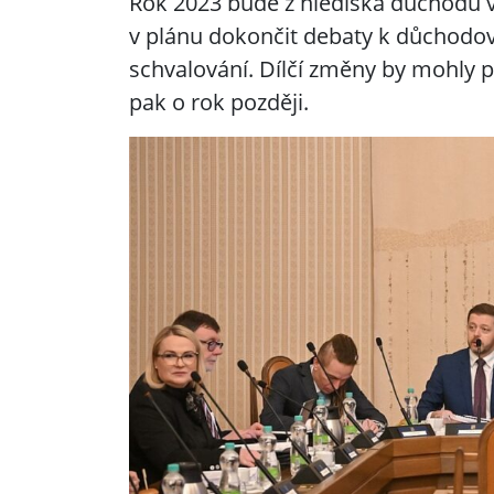
Rok 2023 bude z hlediska důchodů ve
v plánu dokončit debaty k důchodové
schvalování. Dílčí změny by mohly pl
pak o rok později.