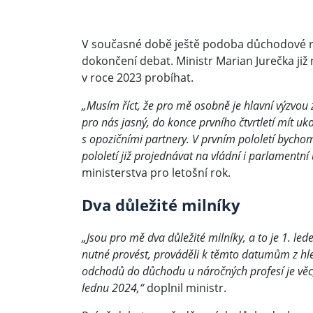
V současné době ještě podoba důchodové re
dokončení debat. Ministr Marian Jurečka ji
v roce 2023 probíhat.
„Musím říct, že pro mě osobně je hlavní výzvo
pro nás jasný, do konce prvního čtvrtletí mít uk
s opozičními partnery. V prvním pololetí bychom 
pololetí již projednávat na vládní i parlamentní 
ministerstva pro letošní rok.
Dva důležité milníky
„Jsou pro mě dva důležité milníky, a to je 1. le
nutné provést, prováděli k těmto datumům z hle
odchodů do důchodu u náročných profesí je věc, 
lednu 2024,“
doplnil ministr.