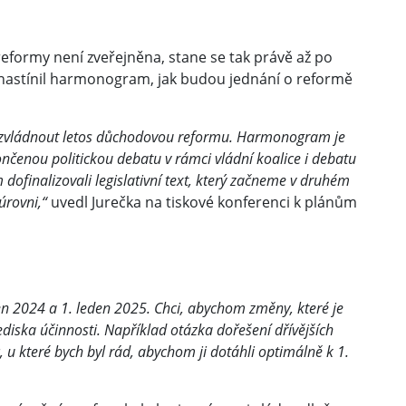
formy není zveřejněna, stane se tak právě až po
ž nastínil harmonogram, jak budou jednání o reformě
u zvládnout letos důchodovou reformu. Harmonogram je
ončenou politickou debatu v rámci vládní koalice i debatu
dofinalizovali legislativní text, který začneme v druhém
úrovni,“
uvedl Jurečka na tiskové konferenci k plánům
den 2024 a 1. leden 2025. Chci, abychom změny, které je
diska účinnosti. Například otázka dořešení dřívějších
u které bych byl rád, abychom ji dotáhli optimálně k 1.