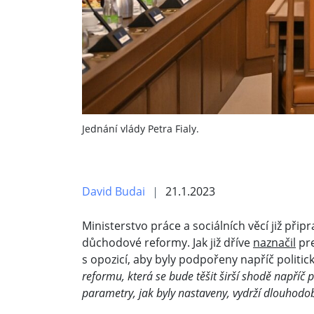
Jednání vlády Petra Fialy.
David Budai
21.1.2023
Ministerstvo práce a sociálních věcí již při
důchodové reformy. Jak již dříve
naznačil
pre
s opozicí, aby byly podpořeny napříč polit
reformu, která se bude těšit širší shodě napříč p
parametry, jak byly nastaveny, vydrží dlouhodo