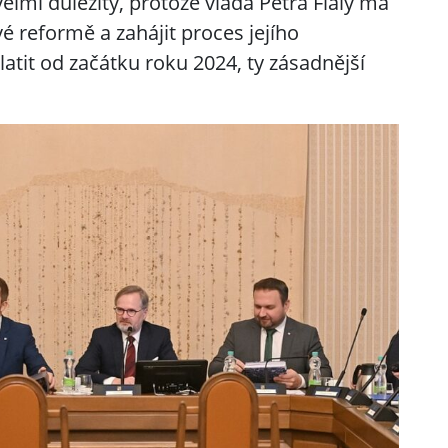
lmi důležitý, protože vláda Petra Fialy má
 reformě a zahájit proces jejího
atit od začátku roku 2024, ty zásadnější