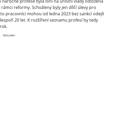
náročné profese byla loni na úrovni vlády odložena
 rámci reformy. Schváleny byly jen dílčí úlevy pro
ito pracovníci mohou od ledna 2023 bez sankcí odejít
espoň 20 let. K rozšíření seznamu profesí by tedy
rok.