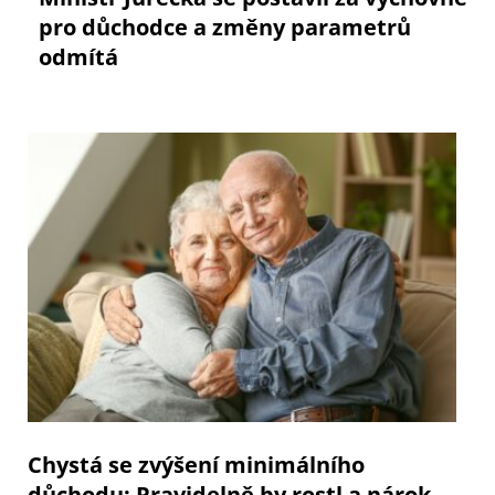
pro důchodce a změny parametrů
odmítá
Chystá se zvýšení minimálního
důchodu: Pravidelně by rostl a nárok