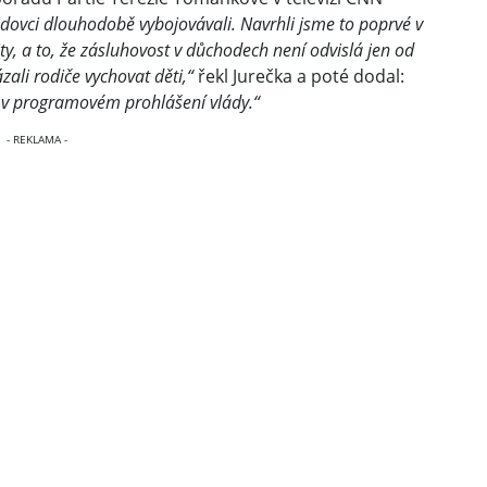
idovci dlouhodobě vybojovávali. Navrhli jsme to poprvé v
ty, a to, že zásluhovost v důchodech není odvislá jen od
ázali rodiče vychovat děti,“
řekl Jurečka a poté dodal:
 v programovém prohlášení vlády.“