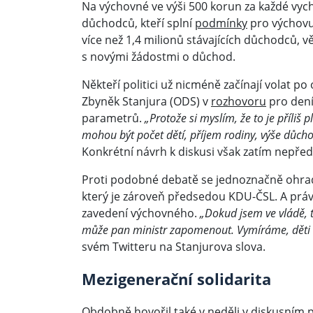
Na výchovné ve výši 500 korun za každé vyc
důchodců, kteří splní
podmínky
pro výchovu 
více než 1,4 milionů stávajících důchodců, v
s novými žádostmi o důchod.
Někteří politici už nicméně začínají volat p
Zbyněk Stanjura (ODS) v
rozhovoru
pro dení
parametrů.
„Protože si myslím, že to je příliš 
mohou být počet dětí, příjem rodiny, výše důcho
Konkrétní návrh k diskusi však zatím nepředl
Proti podobné debatě se jednoznačně ohradil
který je zároveň předsedou KDU-ČSL. A práv
zavedení výchovného.
„Dokud jsem ve vládě, t
může pan ministr zapomenout. Vymíráme, děti 
svém Twitteru na Stanjurova slova.
Mezigenerační solidarita
Obdobně hovořil také v neděli v diskusním 