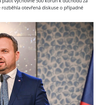
á platit výchovné 500 korun k důchodu za
e rozběhla otevřená diskuse o případné