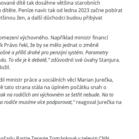
hované dítě tak dosáhne většina starobních
dítěte. Peníze navíc tak od ledna 2023 začne pobírat
ětšinou žen, a další důchodci budou přibývat
o omezení výchovného. Například ministr financí
k Právo řekl, že by se mělo jednat o změně
plošné a příliš drahé pro penzijní systém. Parametry
du. To vše je k debatě,“
zdůvodnil své úvahy Stanjura.
ožil.
 ministr práce a sociálních věcí Marian Jurečka,
ě tato strana stála na úplném počátku snah o
ak na rodičích ani výchovném se šetřit nebude. Na to
a rodiče musíme více podporovat,“
reagoval Jurečka na
pořadu Partie Terezie Tománkové v televizi CNN