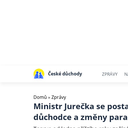
České důchody
ZPRÁVY
N
Domů
»
Zprávy
Ministr Jurečka se post
důchodce a změny par