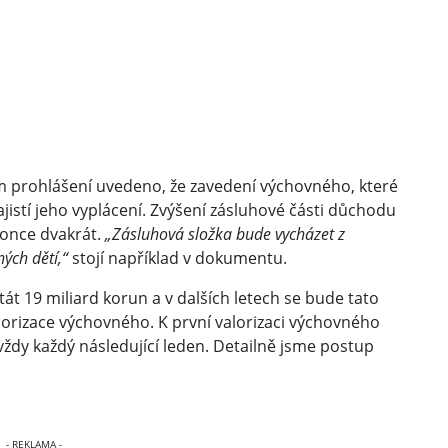
prohlášení uvedeno, že zavedení výchovného, které
ajistí jeho vyplácení. Zvýšení zásluhové části důchodu
konce dvakrát.
„Zásluhová složka bude vycházet z
ých dětí,“
stojí například v dokumentu.
át 19 miliard korun a v dalších letech se bude tato
lorizace výchovného. K první valorizaci výchovného
ždy každý následující leden. Detailně jsme postup