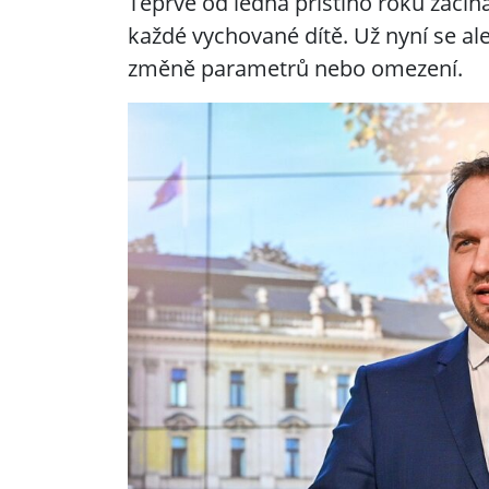
Teprve od ledna příštího roku začín
každé vychované dítě. Už nyní se al
změně parametrů nebo omezení.