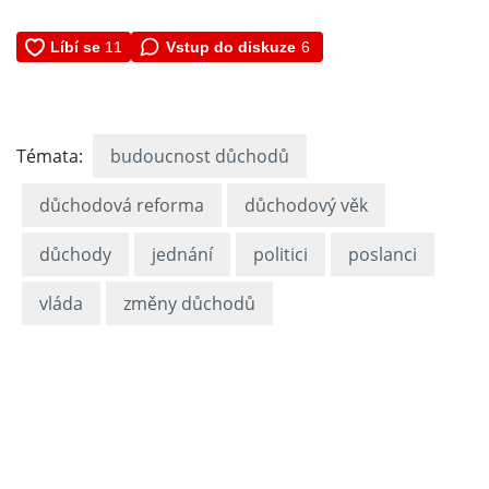
Vstup do diskuze
6
Témata:
budoucnost důchodů
důchodová reforma
důchodový věk
důchody
jednání
politici
poslanci
vláda
změny důchodů