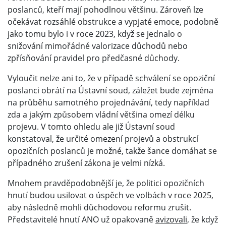
poslanců, kteří mají pohodlnou většinu. Zároveň lze
očekávat rozsáhlé obstrukce a vypjaté emoce, podobně
jako tomu bylo i v roce 2023, když se jednalo o
snižování mimořádné valorizace důchodů nebo
zpřísňování pravidel pro předčasné důchody.
Vyloučit nelze ani to, že v případě schválení se opoziční
poslanci obrátí na Ústavní soud, záležet bude zejména
na průběhu samotného projednávání, tedy například
zda a jakým způsobem vládní většina omezí délku
projevu. V tomto ohledu ale již Ústavní soud
konstatoval, že určité omezení projevů a obstrukcí
opozičních poslanců je možné, takže šance domáhat se
případného zrušení zákona je velmi nízká.
Mnohem pravděpodobnější je, že politici opozičních
hnutí budou usilovat o úspěch ve volbách v roce 2025,
aby následně mohli důchodovou reformu zrušit.
Představitelé hnutí ANO už opakovaně
avizovali
, že když