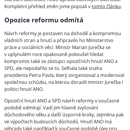
Kompletní přehled změn jsme popsali v
tomto článku
.
Opozice reformu odmítá
Návrh reformy je postaven na dohodě a kompromisu
vládních stran a hnutí a připravilo ho Ministerstvo
práce a sociálních věcí. Ministr Marian Jurečka se
v uplynulém roce opakovaně pokoušel hledat
kompromis také se zástupci opozičních hnutí ANO a
SPD, ale nepodařilo se to. Selhala také snaha
prezidenta Petra Pavla, který zorganizoval a moderoval
společnou schůzku, na kterou dorazili ministr Jurečka i
politici hnutí ANO.
Opoziční hnutí ANO a SPD návrh reformy v současné
podobě odmítají. Vadí jim hlavně zvyšování
důchodového věku a další úsporné kroky, zejména pak
ve výpočtech budoucích důchodů. Hnutí ANO má
výhrady také například k současné podobě úlev pro