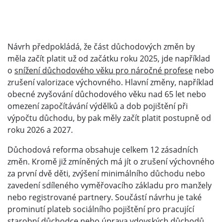
Návrh předpokládá, že část důchodových změn by
měla začít platit už od začátku roku 2025, jde například
o
snížení důchodového věku pro náročné profese
nebo
zrušení valorizace výchovného. Hlavní změny, například
obecné zvyšování důchodového věku nad 65 let nebo
omezení započítávání výdělků a dob pojištění při
výpočtu důchodu, by pak měly začít platit postupně od
roku 2026 a 2027.
Důchodová reforma obsahuje celkem 12 zásadních
změn. Kromě již zmíněných má jít o zrušení výchovného
za první dvě děti, zvýšení minimálního důchodu nebo
zavedení sdíleného vyměřovacího základu pro manžely
nebo registrované partnery. Součástí návrhu je také
prominutí plateb sociálního pojištění pro pracující
starobní důchodce nebo úprava vdovských důchodů.