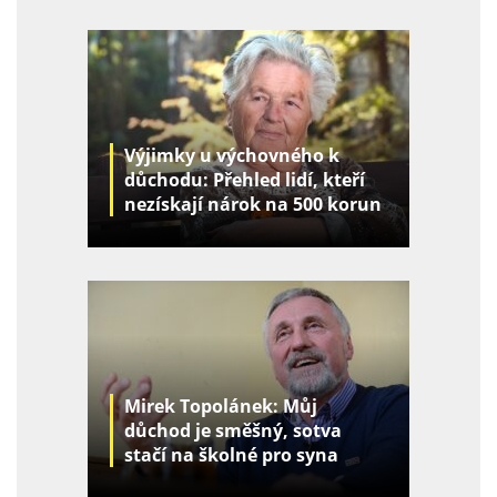
Výjimky u výchovného k
důchodu: Přehled lidí, kteří
nezískají nárok na 500 korun
za děti
Mirek Topolánek: Můj
důchod je směšný, sotva
stačí na školné pro syna