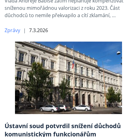
Vláda Andreje Babiše zatím neplánuje kompenzovat
sníženou mimořádnou valorizaci z roku 2023. Část
důchodců to nemile překvapilo a cítí zklamání, …
Zprávy
7.3.2026
Ústavní soud potvrdil snížení důchodů
komunistickým funkcionářům