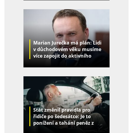
Marian Jurečka má plán: Lidi
v důchodovém věku musíme
více zapojit do aktivního
života
Stát změnil pravidla pro
řidiče po šedesátce: Je to
ponížení a tahání peněz z
kapes