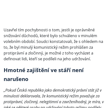
Uzavřel tím pochybnosti o tom, jestli je oprávněné
snižování důchodů, které bylo schváleno v minulém
volebním období. Soudci konstatovali, že s ohledem na
to, že byl minulý komunistický režim prohlášen za
protiprávní a zločinný, je možné z toho vycházet a
definovat lidi, kteří se podíleli na jeho udržování.
Hmotné zajištění ve stáří není
narušeno
„Pokud Česká republika jako demokratický právní stát již v
minulosti deklarovala, že komunistický režim považuje za
protiprávní, zločinný, nelegitimní a zavrženíhodný, je míra, v
jaké se některé osoby na udržování tohoto režimu podílely,