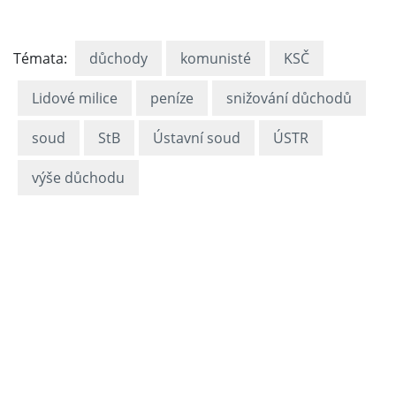
Témata:
důchody
komunisté
KSČ
Lidové milice
peníze
snižování důchodů
soud
StB
Ústavní soud
ÚSTR
výše důchodu