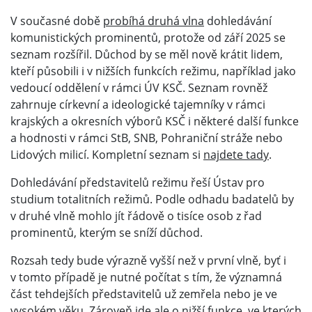
V současné době
probíhá druhá vlna
dohledávání
komunistických prominentů, protože od září 2025 se
seznam rozšířil. Důchod by se měl nově krátit lidem,
kteří působili i v nižších funkcích režimu, například jako
vedoucí oddělení v rámci ÚV KSČ. Seznam rovněž
zahrnuje církevní a ideologické tajemníky v rámci
krajských a okresních výborů KSČ i některé další funkce
a hodnosti v rámci StB, SNB, Pohraniční stráže nebo
Lidových milicí. Kompletní seznam si
najdete tady
.
Dohledávání představitelů režimu řeší Ústav pro
studium totalitních režimů. Podle odhadu badatelů by
v druhé vlně mohlo jít řádově o tisíce osob z řad
prominentů, kterým se sníží důchod.
Rozsah tedy bude výrazně vyšší než v první vlně, byť i
v tomto případě je nutné počítat s tím, že významná
část tehdejších představitelů už zemřela nebo je ve
vysokém věku. Zároveň jde ale o nižší funkce, ve kterých