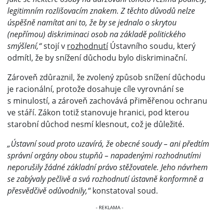
legitimním rozlišovacím znakem. Z těchto důvodů nelze
úspěšně namítat ani to, že by se jednalo o skrytou
(nepřímou) diskriminaci osob na základě politického
smýšlení,“
stojí v
rozhodnutí
Ústavního soudu, který
odmítl, že by snížení důchodu bylo diskriminační.
Zároveň zdůraznil, že zvolený způsob snížení důchodu
je racionální, protože dosahuje cíle vyrovnání se
s minulostí, a zároveň zachovává přiměřenou ochranu
ve stáří. Zákon totiž stanovuje hranici, pod kterou
starobní důchod nesmí klesnout, což je důležité.
„Ústavní soud proto uzavírá, že obecné soudy – ani předtím
správní orgány obou stupňů – napadenými rozhodnutími
neporušily žádné základní právo stěžovatele. Jeho návrhem
se zabývaly pečlivě a svá rozhodnutí ústavně konformně a
přesvědčivě odůvodnily,“
konstatoval soud.