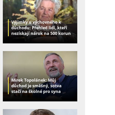
Výjimky u výchovného k
důchodu: Přehled lidí, kteří
nezískají nárok na 500 korun
za děti
Mirek Topolánek: Můj
důchod je směšný, sotva
stačí na školné pro syna