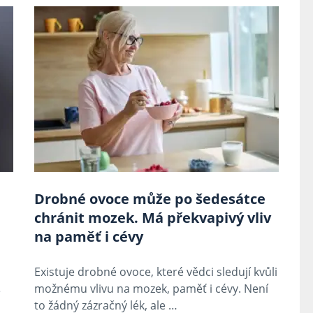
Drobné ovoce může po šedesátce
chránit mozek. Má překvapivý vliv
na paměť i cévy
Existuje drobné ovoce, které vědci sledují kvůli
možnému vlivu na mozek, paměť i cévy. Není
é
to žádný zázračný lék, ale …