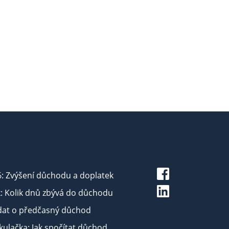
6: Zvýšení důchodu a doplatek
: Kolik dnů zbývá do důchodu
dat o předčasný důchod
ulačka: Jak spočítat důchod