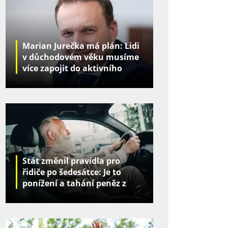
Marian Jurečka má plán: Lidi
v důchodovém věku musíme
více zapojit do aktivního
života
Stát změnil pravidla pro
řidiče po šedesátce: Je to
ponížení a tahání peněz z
kapes