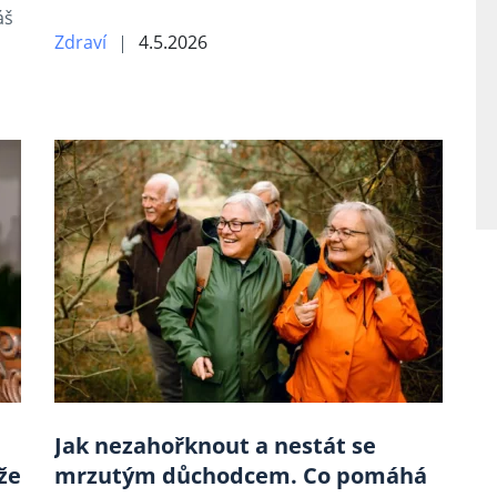
áš
Zdraví
4.5.2026
Jak nezahořknout a nestát se
že
mrzutým důchodcem. Co pomáhá