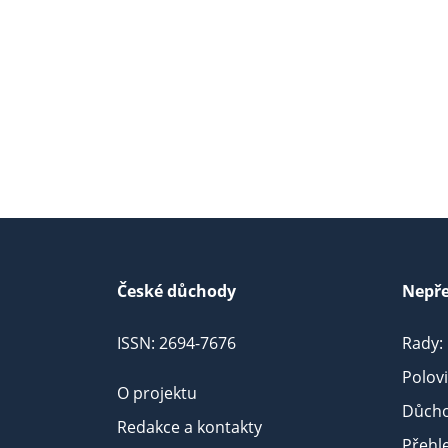
České důchody
Nepře
ISSN: 2694-7676
Rady:
Polov
O projektu
Důcho
Redakce a kontakty
Přehl