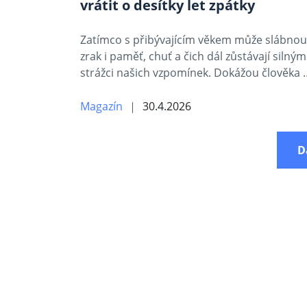
vrátit o desítky let zpátky
Zatímco s přibývajícím věkem může slábnou
zrak i paměť, chuť a čich dál zůstávají silným
strážci našich vzpomínek. Dokážou člověka 
Magazín
30.4.2026
D