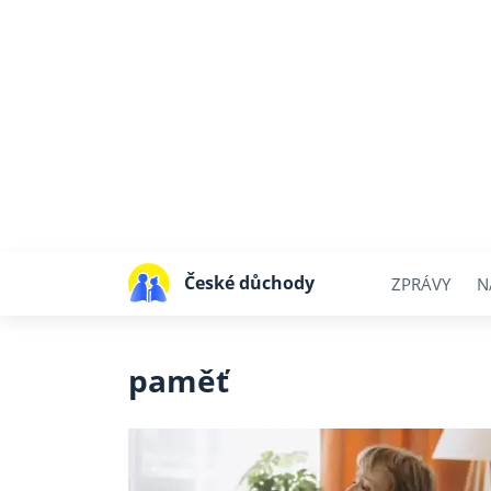
České důchody
ZPRÁVY
N
paměť