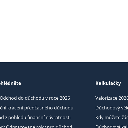
hlédněte
Kalkulačky
 Odchod do důchodu v roce 2026
Valorizace 202
iční krácení předčasného důchodu
Důchodový věk
d z pohledu finanční návratnosti
Kdy můžete žá
ed: Odpracované roky pro důchod
Důchodová kalk