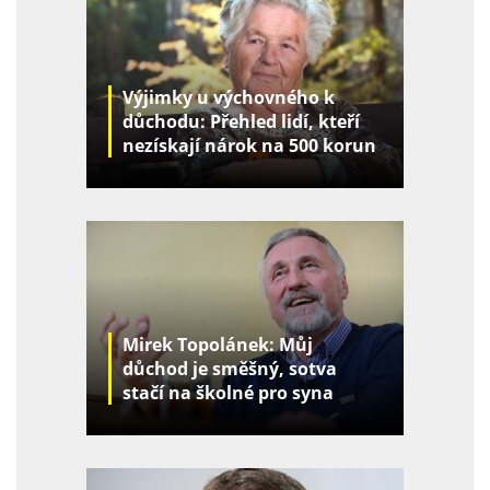
Výjimky u výchovného k
důchodu: Přehled lidí, kteří
nezískají nárok na 500 korun
za děti
Mirek Topolánek: Můj
důchod je směšný, sotva
stačí na školné pro syna