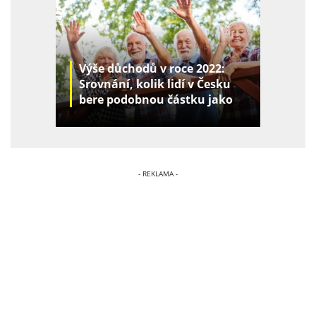
Výše důchodů v roce 2022:
Srovnání, kolik lidí v Česku
bere podobnou částku jako
vy