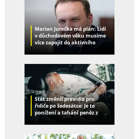
Marian Jurečka má plán: Lidi
v důchodovém věku musíme
více zapojit do aktivního
života
Stát změnil pravidla pro
řidiče po šedesátce: Je to
ponížení a tahání peněz z
kapes