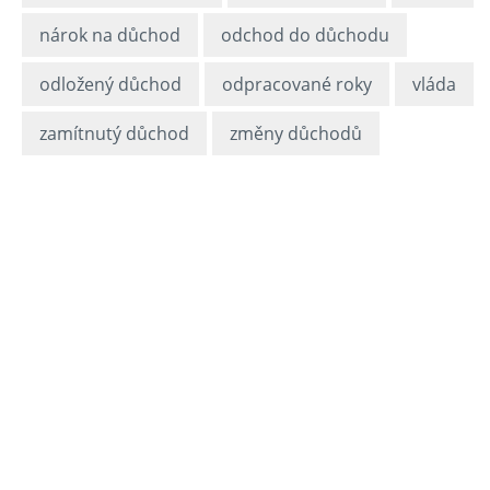
nárok na důchod
odchod do důchodu
odložený důchod
odpracované roky
vláda
zamítnutý důchod
změny důchodů