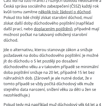
Část lidí na tuto hranici z různých důvodů nedosáhne a
Česká správa sociálního zabezpečení (ČSSZ) každý rok
kvůli tomu zamítne
několik tisíc žádostí o důchod
.
Pokud tito lidé chtějí získat starobní důchod, musí
získat další doby důchodového pojištění (například
další prací, nebo
doplacením pojištění
), případně mají
možnost počkat na takzvaný odložený starobní
důchod.
Jde o alternativu, kterou stanovuje zákon a snižuje
požadavek na dobu důchodového pojištění. Je možné
jít do důchodu o 5 let později po dosažení
důchodového věku a v takovém případě se minimální
doba pojištění snižuje na 20 let, případně 15 let bez
náhradních dob. (Zároveň je ale nutné dodat, že v
tomto případě se vždy počítá důchodový věk muže
stejného data narození, snížení věku za děti u žen se
nezohledňuje.)
Pokud tedy má například muž důchodový věk 64 let a 4