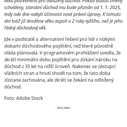
věku potřebného pro odložený důchod. Pokud budou změny
schváleny, starobní důchod mu bude přiznán od 1. 1. 2025,
tedy ode dne nabytí účinnosti nové právní úpravy. K tomuto
dni totiž již dosáhne věku aspoň o 2 roky vyššího, než je jeho
řádný důchodový věk.
Jde v podstatě o alternativní řešení pro lidi s nízkými
dobami důchodového pojištění, než které původně
vláda plánovala. V programovém prohlášení uvedla, že
zkrátí minimální dobu pojištění pro získání nároku na
důchod z 35 let na nižší úroveň. Nakonec se zástupci
vládních stran a hnutí shodli na tom, že tato doba
zůstane zachována, ale zkrátí se čekání na odložený
důchod.
Foto: Adobe Stock