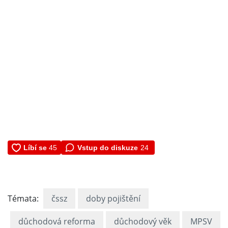
Vstup do diskuze
24
Témata:
čssz
doby pojištění
důchodová reforma
důchodový věk
MPSV