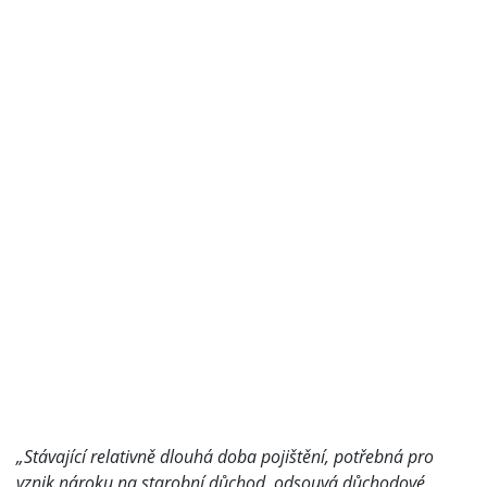
„Stávající relativně dlouhá doba pojištění, potřebná pro
vznik nároku na starobní důchod, odsouvá důchodové