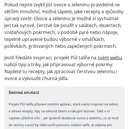
Pokud nejste zvyklí jíst ovoce a zeleninu pravidelně ve
větším množství, možná tápete, jaké recepty a způsoby
úpravy zvolit. Ovoce a zeleninu je možné si vychutnat
jen tak syrové, čerstvé lze použít v salátech, dezertech,
snídaňových pokrmech, v podobě pyré nebo nápoje,
tepelně upravené budou výborné v omáčkách,
polévkách, grilovaných nebo zapečených pokrmech.
Jestli hledáte inspiraci, projekt Půl talíře na
svém webu
nabízí tipy a triky, jak připravovat výborné pokrmy.
Najdete tu recepty, jak zpracovat čerstvou zeleninu i
ovoce a vykouzlit chutná jídla.
ŠIKOVNÁ APLIKACE
Projekt Půl talíře připravil mobilní aplikaci, která nabízí inspiraci na vaření
a zdravé recepty, tipy na exkurze farem a nákupní seznam. Také v ní
najdete užitečné info – jak správně skladovat ovoce a zeleninu, co se hodí
do sezóny a proč by měla tvořit polovinu vašeho talíře. Je zdarma pro