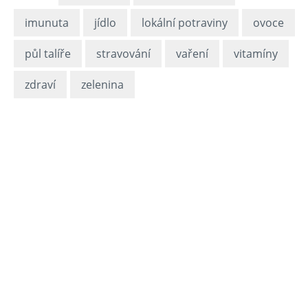
imunuta
jídlo
lokální potraviny
ovoce
půl talíře
stravování
vaření
vitamíny
zdraví
zelenina