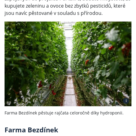
kupujete zeleninu a ovoce bez zbytků pesticidů, které
jsou navíc pěstované v souladu s přírodou.
i
Farma Bezdínek pěstuje rajčata celoročně díky hydroponii.
Farma Bezdínek