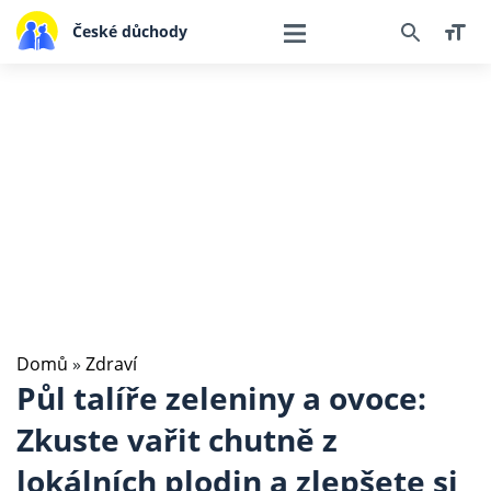
České důchody
Domů
»
Zdraví
Půl talíře zeleniny a ovoce:
Zkuste vařit chutně z
lokálních plodin a zlepšete si