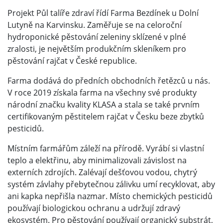
Projekt Půl talíře zdraví řídí Farma Bezdínek u Dolní
Lutyně na Karvinsku. Zaměřuje se na celoroční
hydroponické pěstování zeleniny sklízené v plné
zralosti, je největším produkčním skleníkem pro
pěstování rajčat v České republice.
Farma dodává do předních obchodních řetězců u nás.
V roce 2019 získala farma na všechny své produkty
národní značku kvality KLASA a stala se také prvním
certifikovaným pěstitelem rajčat v Česku beze zbytků
pesticidů.
Místním farmářům záleží na přírodě. Vyrábí si vlastní
teplo a elektřinu, aby minimalizovali závislost na
externích zdrojích. Zalévají dešťovou vodou, chytrý
systém závlahy přebytečnou zálivku umí recyklovat, aby
ani kapka nepřišla nazmar. Místo chemických pesticidů
používají biologickou ochranu a udržují zdravý
ekosystém. Pro pěstování používají organický substrát,