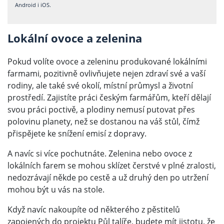
Android i iOS.
Lokální ovoce a zelenina
Pokud volíte ovoce a zeleninu produkované lokálními
farmami, pozitivně ovlivňujete nejen zdraví své a vaší
rodiny, ale také své okolí, místní průmysl a životní
prostředí. Zajistíte práci českým farmářům, kteří dělají
svou práci poctivě, a plodiny nemusí putovat přes
polovinu planety, než se dostanou na váš stůl, čímž
přispějete ke snížení emisí z dopravy.
A navíc si více pochutnáte. Zelenina nebo ovoce z
lokálních farem se mohou sklízet čerstvé v plné zralosti,
nedozrávají někde po cestě a už druhý den po utržení
mohou být u vás na stole.
Když navíc nakoupíte od některého z pěstitelů
zapojených do projektu Půl talíře, budete mít jistotu, že