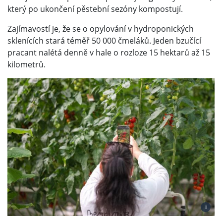
který po ukončení pěstební sezóny kompostují.
Zajímavostí je, že se o opylování v hydroponických
sklenících stará téměř 50 000 čmeláků. Jeden bzučící
pracant nalétá denně v hale o rozloze 15 hektarů až 15
kilometrů.
i