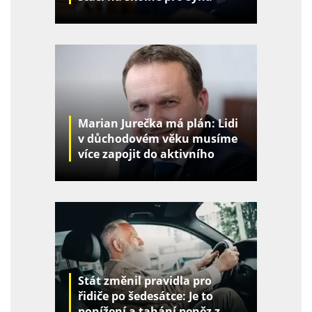
Marian Jurečka má plán: Lidi
v důchodovém věku musíme
více zapojit do aktivního
života
Stát změnil pravidla pro
řidiče po šedesátce: Je to
ponížení a tahání peněz z