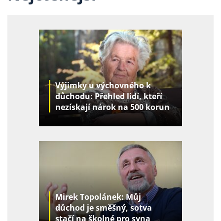
Výjimky u výchovného k
důchodu: Přehled lidí, kteří
nezískají nárok na 500 korun
za děti
Mirek Topolánek: Můj
důchod je směšný, sotva
stačí na školné pro syna