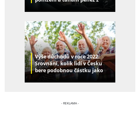
kapes
Výše důchodů v roce 2022:
Srovnání, kolik lidí v Česku
bere podobnou částku jako
vy