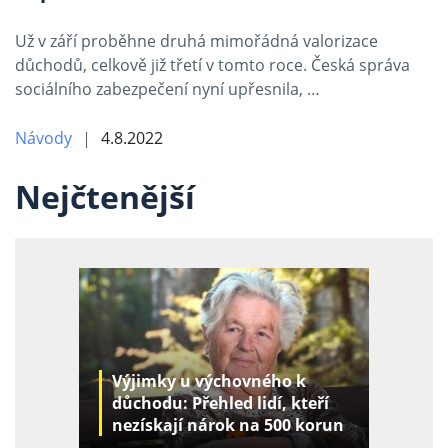
Už v září proběhne druhá mimořádná valorizace
důchodů, celkově již třetí v tomto roce. Česká správa
sociálního zabezpečení nyní upřesnila, …
Návody
4.8.2022
Nejčtenější
Výjimky u výchovného k
důchodu: Přehled lidí, kteří
nezískají nárok na 500 korun
za děti