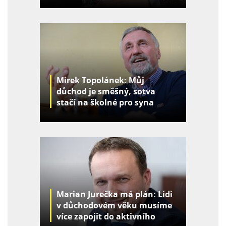
Mirek Topolánek: Můj
důchod je směšný, sotva
stačí na školné pro syna
Marian Jurečka má plán: Lidi
v důchodovém věku musíme
více zapojit do aktivního