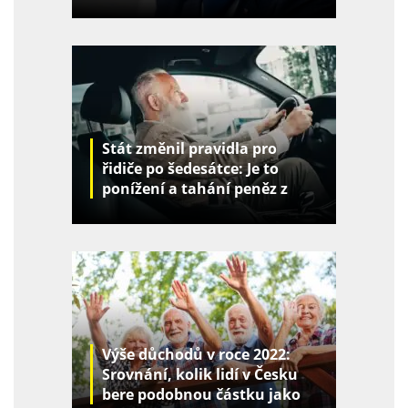
života
Stát změnil pravidla pro
řidiče po šedesátce: Je to
ponížení a tahání peněz z
kapes
Výše důchodů v roce 2022:
Srovnání, kolik lidí v Česku
bere podobnou částku jako