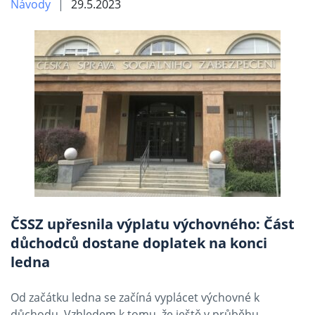
Návody
29.5.2023
ČSSZ upřesnila výplatu výchovného: Část
důchodců dostane doplatek na konci
ledna
Od začátku ledna se začíná vyplácet výchovné k
důchodu. Vzhledem k tomu, že ještě v průběhu