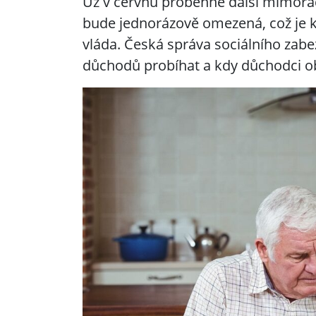
Už v červnu proběhne další mimořá
bude jednorázově omezená, což je k
vláda. Česká správa sociálního zabe
důchodů probíhat a kdy důchodci ob