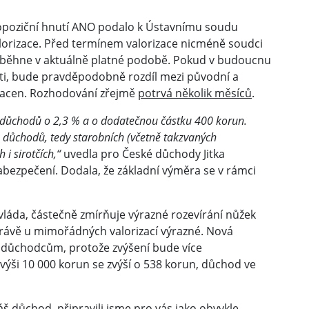
opoziční hnutí ANO podalo k Ústavnímu soudu
alorizace. Před termínem valorizace nicméně soudci
roběhne v aktuálně platné podobě. Pokud v budoucnu
ti, bude pravděpodobně rozdíl mezi původní a
lacen. Rozhodování zřejmě
potrvá několik měsíců
.
h důchodů o 2,3 % a o dodatečnou částku 400 korun.
 důchodů, tedy starobních (včetně takzvaných
 i sirotčích,“
uvedla pro České důchody Jitka
abezpečení. Dodala, že základní výměra se v rámci
vláda, částečně zmírňuje výrazné rozevírání nůžek
právě u mimořádných valorizací výrazné. Nová
důchodcům, protože zvýšení bude více
výši 10 000 korun se zvýší o 538 korun, důchod ve
váš důchod, připravili jsme pro vás jako obvykle