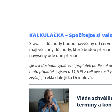
KALKULAČKA – Spočítejte si valo
Stávající důchody budou navýšeny od červn
mají všechny důchody, které budou přizna
navýšeny ode dne přiznání.
„Je-li k důchodu vyplácen i příplatek podle zá
tento příplatek zvýšen o 11,5 % z celkové částky 
zvyšuje,“
řekla dále Jitka Drmolová.
Vláda schváli
termíny a kon