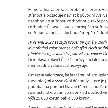
Mimořádná valorizace proběhne, přestože 
stížnost a požaduje návrat k původní výši v
nestihnou o stížnosti rozhodnout, takže p
rozhodne Ústavní soud ve prospěch stížnos
sníženou valorizací důchodcům zpětně dop
„V červnu 2023 se zvýší procentní výměry všec
Mimořádná valorizace se opět týká všech druhů
předčasných), invalidních, vdovských, vdoveckých
Drmolová, mluvčí České správy sociálního z
mimořádné valorizace nezvyšuje.
Omezení valorizace, ke kterému přistoupila 
mezi nízkými a vysokými důchody, které je 
podoba má pomoci hlavně těm nejchudším 
rovnostářské. Zatímco například důchod ve 
výši 25 000 korun pak o 833 korun.
Abyste si mohli spočítat, jak se zvýší právě 