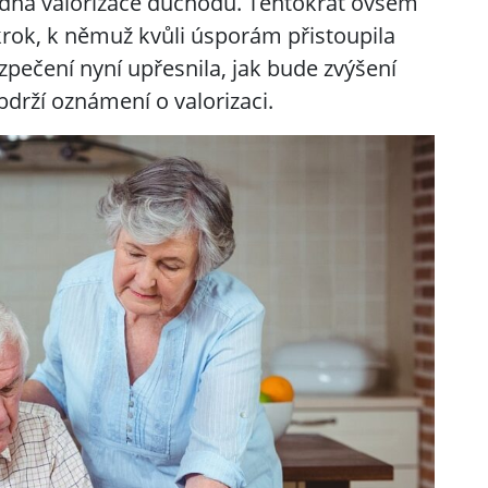
dná valorizace důchodů. Tentokrát ovšem
rok, k němuž kvůli úsporám přistoupila
zpečení nyní upřesnila, jak bude zvýšení
drží oznámení o valorizaci.