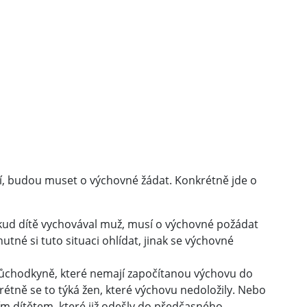
cí, budou muset o výchovné žádat. Konkrétně jde o
ud dítě vychovával muž, musí o výchovné požádat
nutné si tuto situaci ohlídat, jinak se výchovné
ůchodkyně, které nemají započítanou výchovu do
étně se to týká žen, které výchovu nedoložily. Nebo
ím dítětem, které již odešly do předčasného