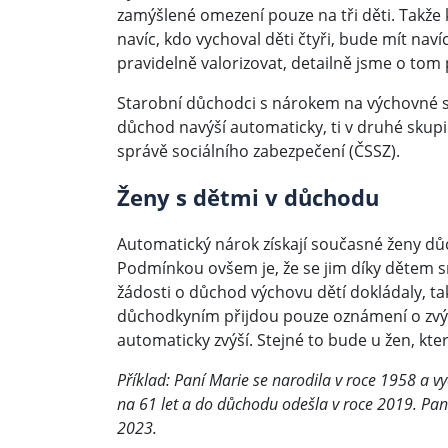
zamýšlené omezení pouze na tři děti. Takže 
navíc, kdo vychoval děti čtyři, bude mít nav
pravidelně valorizovat, detailně jsme o tom 
Starobní důchodci s nárokem na výchovné se
důchod navýší automaticky, ti v druhé skup
správě sociálního zabezpečení (ČSSZ).
Ženy s dětmi v důchodu
Automatický nárok získají současné ženy 
Podmínkou ovšem je, že se jim díky dětem sn
žádosti o důchod výchovu dětí dokládaly, t
důchodkyním přijdou pouze oznámení o zvý
automaticky zvýší. Stejné to bude u žen, kt
Příklad: Paní Marie se narodila v roce 1958 a 
na 61 let a do důchodu odešla v roce 2019. Pan
2023.