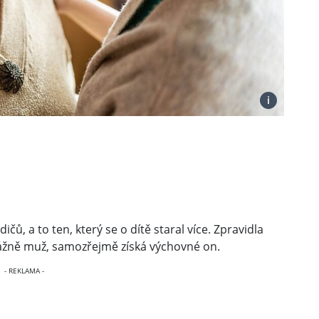
i
ů, a to ten, který se o dítě staral více. Zpravidla
evážně muž, samozřejmě získá výchovné on.