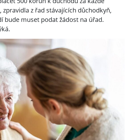
plácet 500 korun k důchodu za každé
, zpravidla z řad stávajících důchodkyň,
lidí bude muset podat žádost na úřad.
ýká.