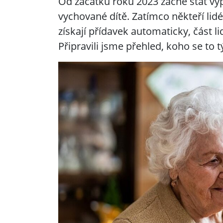
Od začátku roku 2023 začne stát vy
vychované dítě. Zatímco někteří lidé
získají přídavek automaticky, část 
Připravili jsme přehled, koho se to t