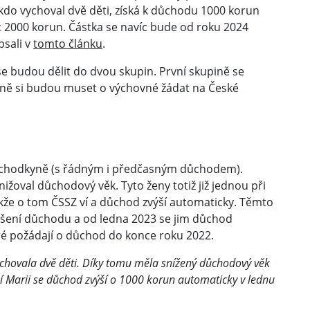
kdo vychoval dvě děti, získá k důchodu 1000 korun
íc 2000 korun. Částka se navíc bude od roku 2024
psali v
tomto článku
.
 budou dělit do dvou skupin. První skupině se
ině si budou muset o výchovné žádat na České
důchodkyně (s řádným i předčasným důchodem).
ižoval důchodový věk. Tyto ženy totiž již jednou při
akže o tom ČSSZ ví a důchod zvýší automaticky. Těmto
šení důchodu a od ledna 2023 se jim důchod
eré požádají o důchod do konce roku 2022.
vychovala dvě děti. Díky tomu měla snížený důchodový věk
í Marii se důchod zvýší o 1000 korun automaticky v lednu