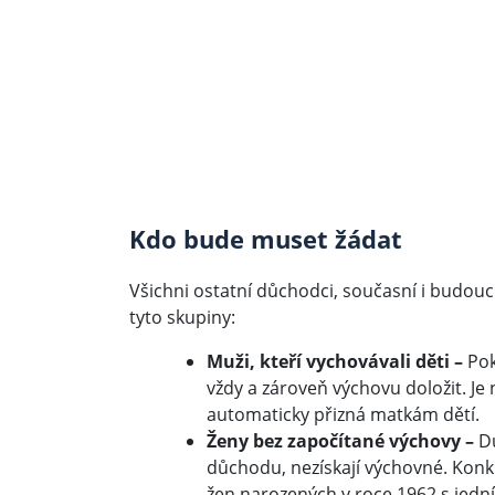
Kdo bude muset žádat
Všichni ostatní důchodci, současní i budou
tyto skupiny:
Muži, kteří vychovávali děti –
Pok
vždy a zároveň výchovu doložit. Je 
automaticky přizná matkám dětí.
Ženy bez započítané výchovy –
D
důchodu, nezískají výchovné. Konkr
žen narozených v roce 1962 s jedn