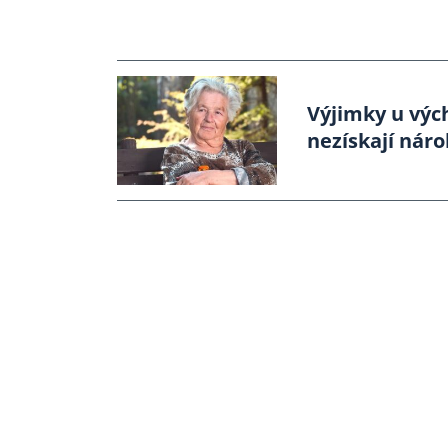
Výjimky u vých
nezískají náro