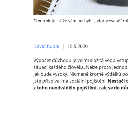
Zkontrolujte si, že vám nechybí „odpracované“ ro
David Budai
15.5.2020
Výpočet důchodu je velmi složitá věc a vstu
situací každého člověka. Nelze proto jednod
jak bude vysoký. Nicméně kromě výdělků počí
jste přispívali na sociální pojištění.
Nestačí t
z toho neodvádělo pojištění, tak se do d