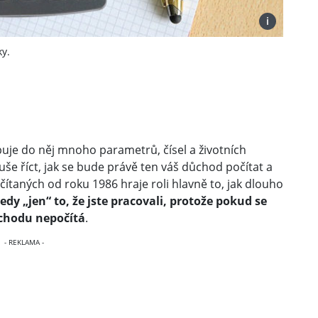
i
ky.
puje do něj mnoho parametrů, čísel a životních
uše říct, jak se bude právě ten váš důchod počítat a
taných od roku 1986 hraje roli hlavně to, jak dlouho
edy „jen“ to, že jste pracovali, protože pokud se
ůchodu nepočítá
.