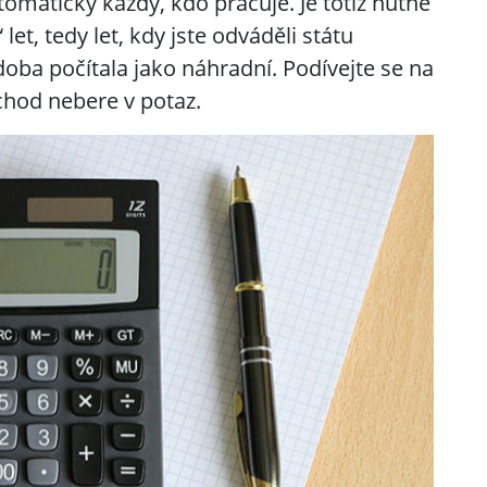
maticky každý, kdo pracuje. Je totiž nutné
et, tedy let, kdy jste odváděli státu
doba počítala jako náhradní. Podívejte se na
ůchod nebere v potaz.