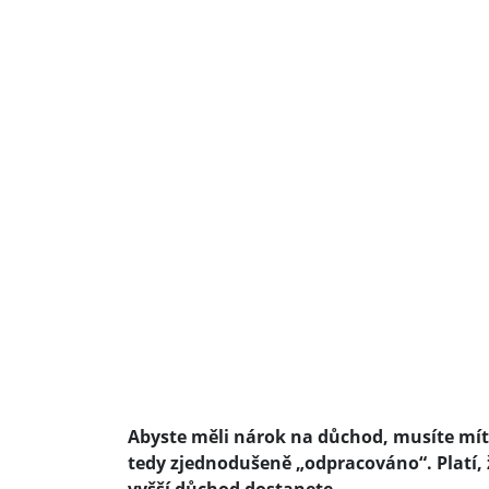
Abyste měli nárok na důchod, musíte mít 3
tedy zjednodušeně „odpracováno“. Platí, ž
vyšší důchod dostanete.