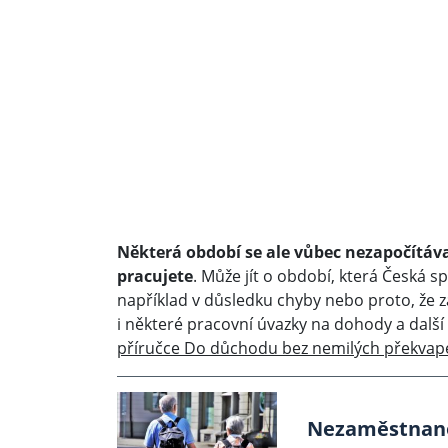
Některá období se ale vůbec nezapočítáva
pracujete
. Může jít o období, která Česká s
například v důsledku chyby nebo proto, že 
i některé pracovní úvazky na dohody a další
příručce Do důchodu bez nemilých překvap
Nezaměstnanos