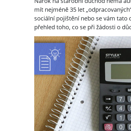
Nárok na starobní důchod nemá auto
mít nejméně 35 let „odpracovaných“ l
sociální pojištění nebo se vám tato 
přehled toho, co se při žádosti o d