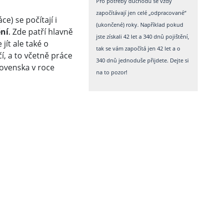
Pro potřeby důchodu se vždy
započítávají jen celé „odpracované“
) se počítají i
(ukončené) roky. Například pokud
ění
. Zde patří hlavně
jste získali 42 let a 340 dnů pojištění,
 jít ale také o
tak se vám započítá jen 42 let a o
ičí, a to včetně práce
340 dnů jednoduše přijdete. Dejte si
ovenska v roce
na to pozor!