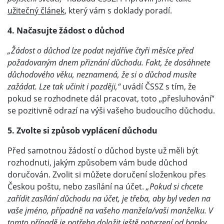
užitečný článek
, který vám s doklady poradí.
4. Načasujte žádost o důchod
„Žádost o důchod lze podat nejdříve čtyři měsíce před
požadovaným dnem přiznání důchodu. Fakt, že dosáhnete
důchodového věku, neznamená, že si o důchod musíte
zažádat. Lze tak učinit i později,“
uvádí ČSSZ s tím, že
pokud se rozhodnete dál pracovat, toto „přesluhování“
se pozitivně odrazí na výši vašeho budoucího důchodu.
5. Zvolte si způsob vyplácení důchodu
Před samotnou žádostí o důchod byste už měli být
rozhodnuti, jakým způsobem vám bude důchod
doručován. Zvolit si můžete doručení složenkou přes
Českou poštu, nebo zasílání na účet.
„Pokud si chcete
zařídit zasílání důchodu na účet, je třeba, aby byl veden na
vaše jméno, případně na vašeho manžela/vaši manželku. V
tomto případě je potřeba doložit ještě potvrzení od banky,