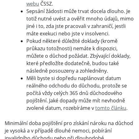
webu
ČSSZ.
Sepsání žádosti může trvat docela dlouho. Je
totiž nutné uvést a ověřit mnoho údajů, mimo
jiné i to, zda jste pracovali v zahraničí, jestli
máte exekuci nebo jste v insolvenci.
Pokud některé důležité doklady (kromě
průkazu totožnosti) nemáte k dispozici,
můžete o důchod požádat. Zbývající doklady,
které předložíte dodatečně, budou také
následně posouzeny a zohledněny.
Měli byste si dopředu naplánovat datum
reálného odchodu do důchodu, protože se
počítá vždy celých 365 dnů důchodového
pojištění. Jaké dopady může mít nevhodně
zvolené datum, rozebíráme v
tomto článku
.
Minimální doba pojištění pro získání nároku na důchod
je vysoká a v případě dlouhé nemoci, pobírání
invalidního důchodu nebo při dlouhodobé