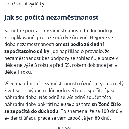
celoživotní výdělky
.
Jak se počítá nezaměstnanost
Samotné počítání nezaměstnanosti do důchodu je
komplikované, protože má dvě úrovně. Nejprve se
doba nezaměstnanosti
omezí podle základní
započitatelné délky
. Jde například o pravidlo, že
nezaměstnanost bez podpory se zohledňuje pouze v
délce nejvýše 3 roků a před 55. rokem dokonce jen v
délce 1 roku.
Všechna období nezaměstnanosti různého typu za celý
život se při výpočtu důchodu sečtou a spočítají jako
náhradní doba. Následně se výsledný součet této
náhradní doby pokrátí na 80 % a až toto
snížené číslo
se započítá do důchodu
. To znamená, že za 100 dnů v
evidenci úřadu práce se vám započítá jen 80 dnů.