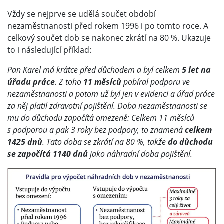
Vždy se nejprve se udělá součet období
nezaměstnanosti před rokem 1996 i po tomto roce. A
celkový součet dob se nakonec zkrátí na 80 %. Ukazuje
to i následující příklad:
Pan Karel má krátce před důchodem a byl celkem
5 let na
úřadu práce
. Z toho
11 měsíců
pobíral podporu ve
nezaměstnanosti a potom už byl jen v evidenci a úřad práce
za něj platil zdravotní pojištění. Doba nezaměstnanosti se
mu do důchodu započítá omezeně: Celkem 11 měsíců
s podporou a pak 3 roky bez podpory, to znamená
celkem
1425 dnů
. Tato doba se zkrátí na 80 %, takže
do důchodu
se započítá 1140 dnů
jako náhradní doba pojištění.