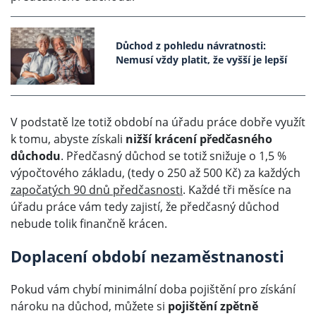
Důchod z pohledu návratnosti:
Nemusí vždy platit, že vyšší je lepší
V podstatě lze totiž období na úřadu práce dobře využít
k tomu, abyste získali
nižší krácení předčasného
důchodu
. Předčasný důchod se totiž snižuje o 1,5 %
výpočtového základu, (tedy o 250 až 500 Kč) za každých
započatých 90 dnů předčasnosti
. Každé tři měsíce na
úřadu práce vám tedy zajistí, že předčasný důchod
nebude tolik finančně krácen.
Doplacení období nezaměstnanosti
Pokud vám chybí minimální doba pojištění pro získání
nároku na důchod, můžete si
pojištění zpětně