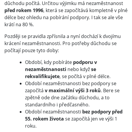
důchodu počítá. Určitou výjimku má nezaměstnanost
před rokem 1996
, která se započítává kompletně v plné
délce bez ohledu na pobírání podpory. I tak se ale vše
krátí na 80 %.
Později se pravidla zpřísnila a nyní dochází k dvojímu
krácení nezaměstnanosti. Pro potřeby důchodu se
počítají pouze tyto doby:
Období, kdy pobíráte
podporu v
nezaměstnanosti
nebo když
se
rekvalifikujete
, se počítá v plné délce.
Období nezaměstnanosti bez podpory se
započítá
v maximální výši 3 roků
. Bere se
zpětně ode dne začátku důchodu, a to
standardního i předčasného.
Období nezaměstnanosti
bez podpory před
55. rokem života
se započítá jen ve výši 1
roku.