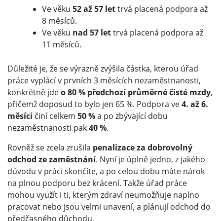
Ve věku
52 až 57 let
trvá placená podpora až
8 měsíců.
Ve věku
nad 57 let
trvá placená podpora až
11 měsíců.
Důležité je, že se výrazně zvýšila částka, kterou úřad
práce vyplácí v prvních 3 měsících nezaměstnanosti,
konkrétně jde
o 80 % předchozí průměrné čisté mzdy
,
přičemž doposud to bylo jen 65 %. Podpora ve
4. až 6.
měsíci
činí celkem
50 %
a po zbývající dobu
nezaměstnanosti pak
40 %
.
Rovněž se zcela zrušila
penalizace za dobrovolný
odchod ze zaměstnání
. Nyní je úplně jedno, z jakého
důvodu v práci skončíte, a po celou dobu máte nárok
na plnou podporu bez krácení. Takže úřad práce
mohou využít i ti, kterým zdraví neumožňuje naplno
pracovat nebo jsou velmi unavení, a plánují odchod do
předčasného důchodu.