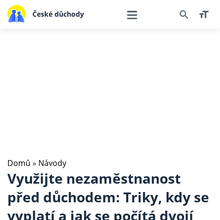
České důchody
Domů
»
Návody
Využijte nezaměstnanost
před důchodem: Triky, kdy se
vyplatí a jak se počítá dvojí