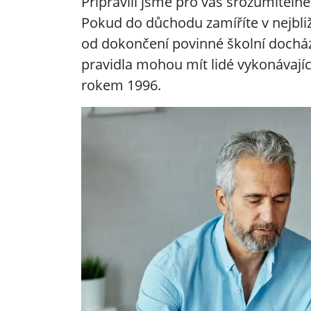
Připravili jsme pro vás srozumitelné
Pokud do důchodu zamíříte v nejbliž
od dokončení povinné školní docház
pravidla mohou mít lidé vykonávají
rokem 1996.