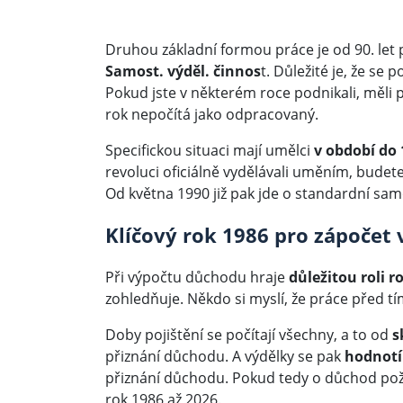
Druhou základní formou práce je od 90. let 
Samost. výděl. činnos
t. Důležité je, že se 
Pokud jste v některém roce podnikali, měli př
rok nepočítá jako odpracovaný.
Specifickou situaci mají umělci
v období do 
revoluci oficiálně vydělávali uměním, bude
Od května 1990 již pak jde o standardní sa
Klíčový rok 1986 pro zápočet
Při výpočtu důchodu hraje
důležitou roli r
zohledňuje. Někdo si myslí, že práce před t
Doby pojištění se počítají všechny, a to od
s
přiznání důchodu. A výdělky se pak
hodnotí
přiznání důchodu. Pokud tedy o důchod požá
rok 1986 až 2026.