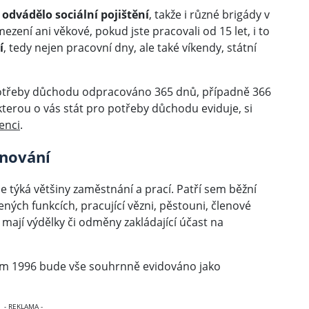
e
odvádělo sociální pojištění
, takže i různé brigády v
zení ani věkové, pokud jste pracovali od 15 let, i to
í
, tedy nejen pracovní dny, ale také víkendy, státní
potřeby důchodu odpracováno 365 dnů, případně 366
kterou o vás stát pro potřeby důchodu eviduje, si
enci
.
enování
 se týká většiny zaměstnání a prací. Patří sem běžní
lených funkcích, pracující vězni, pěstouni, členové
 mají výdělky či odměny zakládající účast na
kem 1996 bude vše souhrnně evidováno jako