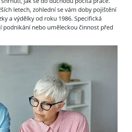
 shrnutí, jak se do důchodu počítá práce.
ších letech, zohlední se vám doby pojištění
ky a výdělky od roku 1986. Specifická
cí podnikání nebo uměleckou činnost před