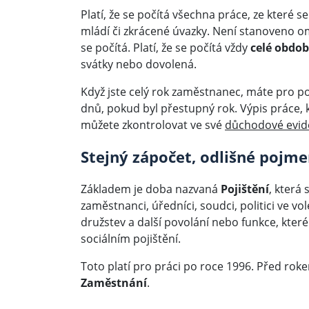
Platí, že se počítá všechna práce, ze které s
mládí či zkrácené úvazky. Není stanoveno ome
se počítá. Platí, že se počítá vždy
celé obdob
svátky nebo dovolená.
Když jste celý rok zaměstnanec, máte pro 
dnů, pokud byl přestupný rok. Výpis práce, 
můžete zkontrolovat ve své
důchodové evid
Stejný zápočet, odlišné pojm
Základem je doba nazvaná
Pojištění
, která
zaměstnanci, úředníci, soudci, politici ve vo
družstev a další povolání nebo funkce, které
sociálním pojištění.
Toto platí pro práci po roce 1996. Před ro
Zaměstnání
.