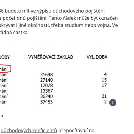
86 budete mít ve výpisu důchodového pojištění
 počet dnů pojištění. Tento řádek může být označen
skrývat i jiné okolnosti, třeba studium nebo vojna. Ve
ádná částka.
i
m.
í
důchodových koeficientů
přepočítávají na