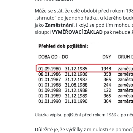
Může se stát, že celé období před rokem 19
„shrnuto“ do jednoho řádku, u kterého bude
jako
Zaměstnání
, i když se pod tím mohou 
sloupci
VYMĚŘOVACÍ ZÁKLAD
pak nebude ž
Ukázka výpisu pojištění před rokem 1986 a po ně
Důležité je, že výdělky z minulosti se pomoc