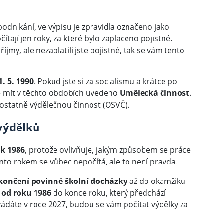
podnikání, ve výpisu je zpravidla označeno jako
počítají jen roky, za které bylo zaplaceno pojistné.
íjmy, ale nezaplatili jste pojistné, tak se vám tento
1. 5. 1990
. Pokud jste si za socialismu a krátce po
te mít v těchto obdobích uvedeno
Umělecká činnost
.
mostatně výdělečnou činnost (OSVČ).
 výdělků
ok 1986
, protože ovlivňuje, jakým způsobem se práce
ímto rokem se vůbec nepočítá, ale to není pravda.
končení povinné školní docházky
až do okamžiku
 od roku 1986
do konce roku, který předchází
dáte v roce 2027, budou se vám počítat výdělky za