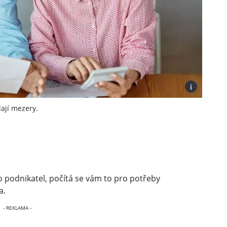
i
ají mezery.
o podnikatel, počítá se vám to pro potřeby
a.