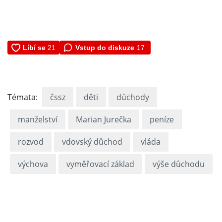
Vstup do diskuze
17
Témata:
čssz
děti
důchody
manželství
Marian Jurečka
peníze
rozvod
vdovský důchod
vláda
výchova
vyměřovací základ
výše důchodu