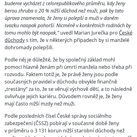
budeme vycházet z celorepublikového průměru, kdy ženy
berou zhruba o 20 % nižší důchod než muži, pak by tato
úprava znamenala, že ženy si polepší a muži v daném
svazku naopak pohorší. Nicméně v konkrétních rodinách by
tomu mohlo být naopak,“
uvedl Marian Jurečka pro
České
důchody
s tím, že v některých případech by si manželé
dohromady polepšili.
Podle něj je důležité, že by společný základ mohl
pomoci hlavně ženám při úmrtí manžela nebo třeba při
rozvodu. Faktem totiž je, že právě ženy jsou podle
současných pravidel v důchodu obvykle finančně
„trestány“ za to, že se věnují výchově dětí, a to následně
ovlivňuje jejich kariéru. Důvodem rovněž je, že ženy
mají často nižší mzdy než muži.
Podle posledních čísel České správy sociálního
zabezpečení (ČSSZ) pobírají v současné době ženy
v průměru o 3 131 korun nižší starobní důchody než