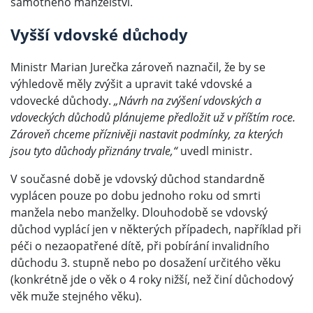
samotného manželství.
Vyšší vdovské důchody
Ministr Marian Jurečka zároveň naznačil, že by se
výhledově měly zvýšit a upravit také vdovské a
vdovecké důchody.
„Návrh na zvýšení vdovských a
vdoveckých důchodů plánujeme předložit už v příštím roce.
Zároveň chceme příznivěji nastavit podmínky, za kterých
jsou tyto důchody přiznány trvale,“
uvedl ministr.
V současné době je vdovský důchod standardně
vyplácen pouze po dobu jednoho roku od smrti
manžela nebo manželky. Dlouhodobě se vdovský
důchod vyplácí jen v některých případech, například při
péči o nezaopatřené dítě, při pobírání invalidního
důchodu 3. stupně nebo po dosažení určitého věku
(konkrétně jde o věk o 4 roky nižší, než činí důchodový
věk muže stejného věku).