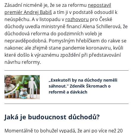
Zásadní nicméně je, že se za reformu
nepostavil
premiér Andrej Babiš
a tím ji v podstatě odsoudil k
neúspěchu. A v listopadu v
rozhovoru
pro České
důchody uvedla ministryně financí Alena Schillerová, že
důchodová reforma do podzimních voleb je
nepravděpodobná. Pomyslným hřebíčkem do rakve se
nakonec ale zřejmě stane pandemie koronaviru, kvůli
které došlo k výraznému zpoždění při představování
návrhu reformy.
„Exekutoři by na důchody neměli
sáhnout.“ Zdeněk Škromach o
reformě a dávkách
Jaká je budoucnost důchodů?
Momentálně to bohužel vypadá, že ani po více než 20