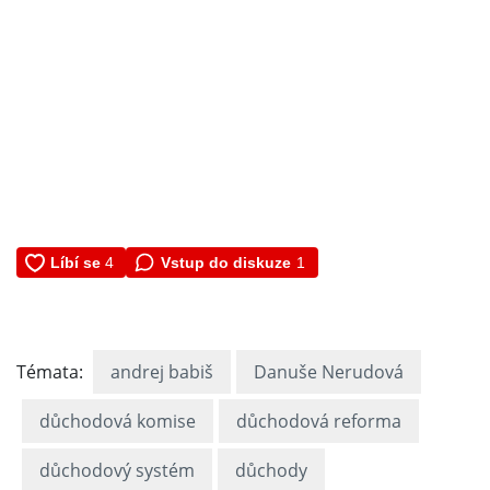
Vstup do diskuze
1
Témata:
andrej babiš
Danuše Nerudová
důchodová komise
důchodová reforma
důchodový systém
důchody