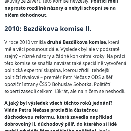
aktivity ze závěrů této komise nevzešly.
Politici měli
naprosto rozdílné názory a nebyli schopni se na
ničem dohodnout
.
2010: Bezděkova komise II.
V roce 2010 vznikla
druhá Bezděkova komise
, která
měla věci posunout dále. Výsledek byl ale v podstatě
stejný – různé názory a žádné konkrétní kroky. Na práci
této komise se snažila navázat také speciálně vytvořená
politická expertní skupina, kterou zřídili tehdejší
političtí rivalové – premiér Petr Nečas z ODS a šéf
opoziční strany ČSSD Bohuslav Sobotka. Političtí
experti zasedli celkem 13krát, ale na ničem se neshodli.
A jaký byl výsledek všech těchto roků jednání?
Vláda Petra Nečase protlačila částečnou
důchodovou reformu, která zavedla například
dobrovolný II. důchodový pilíř, do kterého si lidé
mohli odvádět část sociálního pojištění
. Jenže