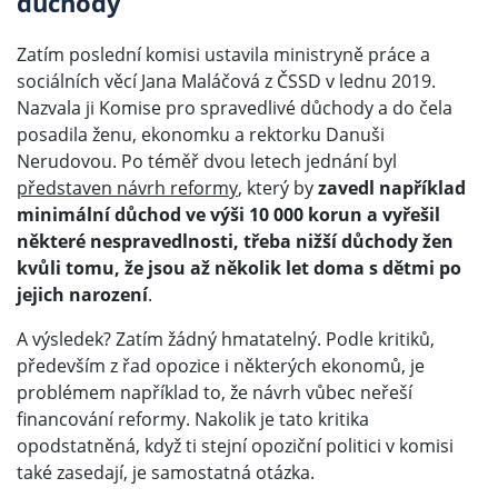
důchody
Zatím poslední komisi ustavila ministryně práce a
sociálních věcí Jana Maláčová z ČSSD v lednu 2019.
Nazvala ji Komise pro spravedlivé důchody a do čela
posadila ženu, ekonomku a rektorku Danuši
Nerudovou. Po téměř dvou letech jednání byl
představen návrh reformy
, který by
zavedl například
minimální důchod ve výši 10 000 korun a vyřešil
některé nespravedlnosti, třeba nižší důchody žen
kvůli tomu, že jsou až několik let doma s dětmi po
jejich narození
.
A výsledek? Zatím žádný hmatatelný. Podle kritiků,
především z řad opozice i některých ekonomů, je
problémem například to, že návrh vůbec neřeší
financování reformy. Nakolik je tato kritika
opodstatněná, když ti stejní opoziční politici v komisi
také zasedají, je samostatná otázka.