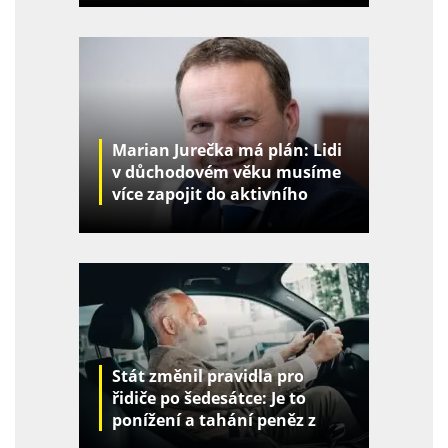
Marian Jurečka má plán: Lidi
v důchodovém věku musíme
více zapojit do aktivního
života
Stát změnil pravidla pro
řidiče po šedesátce: Je to
ponížení a tahání peněz z
kapes