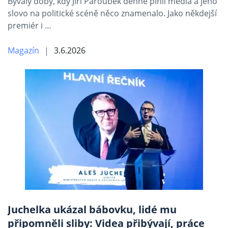
Bývaly doby, kdy Jiří Paroubek denně plnil média a jeho
slovo na politické scéně něco znamenalo. Jako někdejší
premiér i …
Magazín
3.6.2026
Juchelka ukázal bábovku, lidé mu
připomněli sliby: Videa přibývají, práce