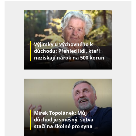
Výjimky u výchovného k
důchodu: Přehled lidí, kteří
nezískají nárok na 500 korun
za děti
Mirek Topolánek: Můj
důchod je směšný, sotva
stačí na školné pro syna