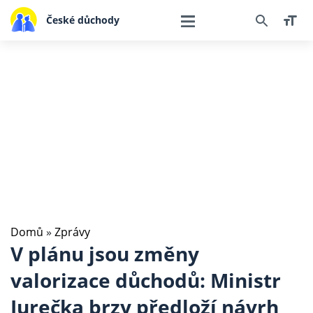
České důchody
Domů
»
Zprávy
V plánu jsou změny
valorizace důchodů: Ministr
Jurečka brzy předloží návrh