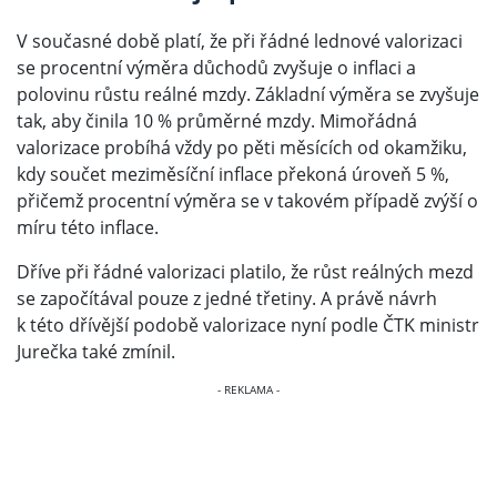
V současné době platí, že při řádné lednové valorizaci
se procentní výměra důchodů zvyšuje o inflaci a
polovinu růstu reálné mzdy. Základní výměra se zvyšuje
tak, aby činila 10 % průměrné mzdy. Mimořádná
valorizace probíhá vždy po pěti měsících od okamžiku,
kdy součet meziměsíční inflace překoná úroveň 5 %,
přičemž procentní výměra se v takovém případě zvýší o
míru této inflace.
Dříve při řádné valorizaci platilo, že růst reálných mezd
se započítával pouze z jedné třetiny. A právě návrh
k této dřívější podobě valorizace nyní podle ČTK ministr
Jurečka také zmínil.