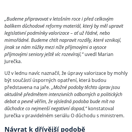
„Budeme připravovat v letošním roce i před celkovým
balíkem důchodové reformy materiál, který by měl upravit
legislativní podmínky valorizace – ať už řádné, nebo
mimořádné. Budeme chtít napravit rozdíly, které vznikají,
jinak se nám nůžky mezi níže příjmovými a vysoce
příjmovými seniory ještě víc rozevírají,“
uvedl Marian
Jurečka.
Už v lednu navíc naznačil, že úpravy valorizace by mohly
být součástí úsporných opatření, která budou
představena na jaře.
„Možné podoby těchto úprav jsou
aktuálně předmětem intenzivních odborných a politických
debat a pevně věřím, že výsledná podoba bude mít na
důchodce co nejmenší negativní dopad,“
konstatoval
Jurečka v pravidelném seriálu O důchodu s ministrem.
Návrat k dřívější podobě