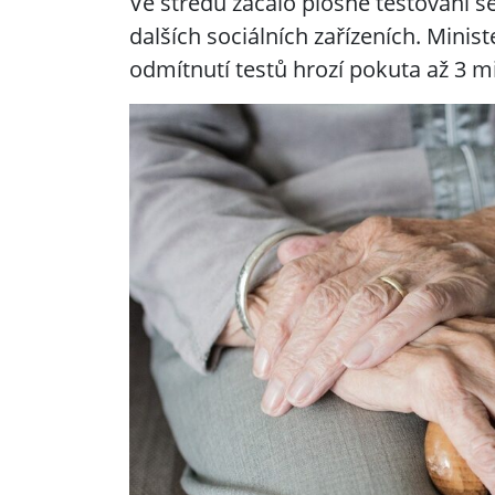
Ve středu začalo plošné testování
dalších sociálních zařízeních. Minist
odmítnutí testů hrozí pokuta až 3 m