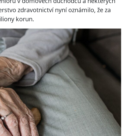
 seniorů v domovech důchodců a některých
erstvo zdravotnictví nyní oznámilo, že za
iliony korun.