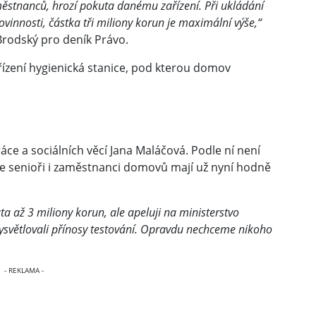
aměstnanců, hrozí pokuta danému zařízení. Při ukládání
innosti, částka tři miliony korun je maximální výše,“
 Brodský pro deník Právo.
 řízení hygienická stanice, pod kterou domov
ráce a sociálních věcí Jana Maláčová. Podle ní není
že senioři i zaměstnanci domovů mají už nyní hodně
a až 3 miliony korun, ale apeluji na ministerstvo
 vysvětlovali přínosy testování. Opravdu nechceme nikoho