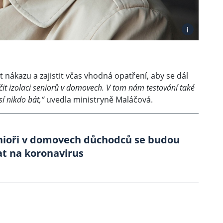
i
t nákazu a zajistit včas vhodná opatření, aby se dál
t izolaci seniorů v domovech. V tom nám testování také
í nikdo bát,“
uvedla ministryně Maláčová.
nioři v domovech důchodců se budou
at na koronavirus