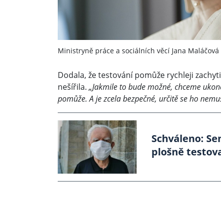
Ministryně práce a sociálních věcí Jana Maláčová
Dodala, že testování pomůže rychleji zachyti
nešířila.
„Jakmile to bude možné, chceme ukonči
pomůže. A je zcela bezpečné, určitě se ho nemus
Schváleno: Se
plošně testov