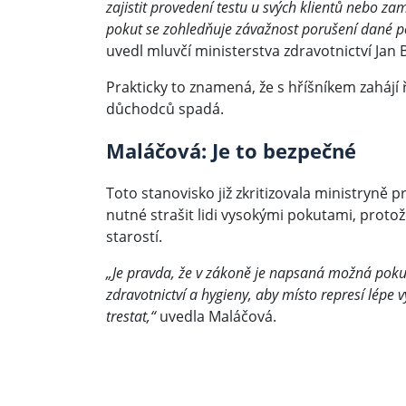
zajistit provedení testu u svých klientů nebo z
pokut se zohledňuje závažnost porušení dané pov
uvedl mluvčí ministerstva zdravotnictví Jan
Prakticky to znamená, že s hříšníkem zahájí
důchodců spadá.
Maláčová: Je to bezpečné
Toto stanovisko již zkritizovala ministryně p
nutné strašit lidi vysokými pokutami, proto
starostí.
„Je pravda, že v zákoně je napsaná možná pokut
zdravotnictví a hygieny, aby místo represí lépe
trestat,“
uvedla Maláčová.