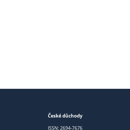
České důchody
ISSN: 2694-7676