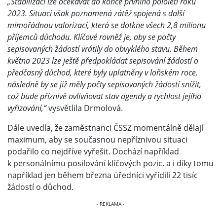
„Stabilizaci lze očekávat do konce prvního pololetí roku
2023. Situaci však poznamená zátěž spojená s další
mimořádnou valorizací, která se dotkne všech 2,8 milionu
příjemců důchodu. Klíčové rovněž je, aby se počty
sepisovaných žádostí vrátily do obvyklého stavu. Během
května 2023 lze ještě předpokládat sepisování žádostí o
předčasný důchod, které byly uplatněny v loňském roce,
následně by se již měly počty sepisovaných žádostí snížit,
což bude příznivě ovlivňovat stav agendy a rychlost jejího
vyřizování,“
vysvětlila Drmolová.
Dále uvedla, že zaměstnanci ČSSZ momentálně dělají
maximum, aby se současnou nepříznivou situaci
podařilo co nejdříve vyřešit. Dochází například
k personálnímu posilování klíčových pozic, a i díky tomu
například jen během března úředníci vyřídili 22 tisíc
žádostí o důchod.