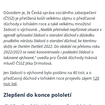
Důvodem je, že Česká správa sociálního zabezpečení
(ČSSZ) je přetížená kvůli velkému zájmu o předčasné
důchody v loňském roce a také velkému množství
žádostí o výchovné.
„Nadále přetrvává nepříznivá situace v
agendě vyřizování žádostí o starobní důchod v důsledku
prudkého nárůstu žádostí o starobní důchod, ke kterému
došlo ve čtvrtém čtvrtletí 2022. Do období na přelomu roku
2022/2023 se navíc koncentrovalo i podávání žádostí o
takzvané výchovné,“
uvedla pro České důchody tisková
mluvčí ČSSZ Jitka Drmolová.
Jen žádostí o výchovné bylo podáno na 40 tisíc a o
předčasný důchod v loňském roce projevilo zájem
120
tisíc lidí
.
Zlepšení do konce pololetí