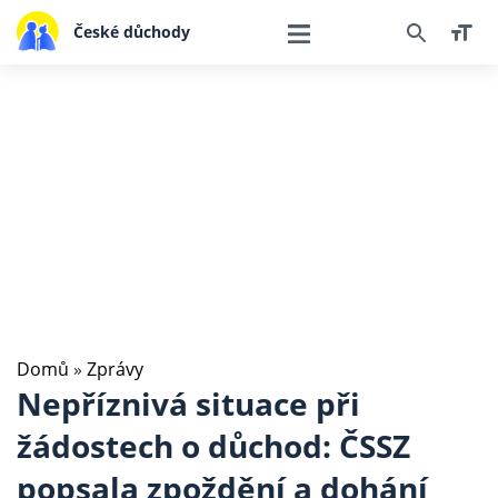
České důchody
Domů
»
Zprávy
Nepříznivá situace při
žádostech o důchod: ČSSZ
popsala zpoždění a dohání