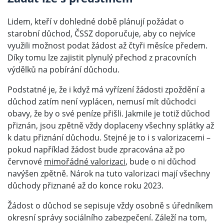
Lidem, kteří v dohledné době plánují požádat o
starobní důchod, ČSSZ doporučuje, aby co nejvíce
využili možnost podat žádost až čtyři měsíce předem.
Díky tomu lze zajistit plynulý přechod z pracovních
výdělků na pobírání důchodu.
Podstatné je, že i když má vyřízení žádosti zpoždění a
důchod zatím není vyplácen, nemusí mít důchodci
obavy, že by o své peníze přišli. Jakmile je totiž důchod
přiznán, jsou zpětně vždy doplaceny všechny splátky až
k datu přiznání důchodu. Stejné je to i s valorizacemi –
pokud například žádost bude zpracována až po
červnové
mimořádné valorizaci
, bude o ni důchod
navýšen zpětně. Nárok na tuto valorizaci mají všechny
důchody přiznané až do konce roku 2023.
Žádost o důchod se sepisuje vždy osobně s úředníkem
okresní správy sociálního zabezpečení. Záleží na tom,