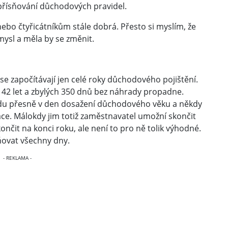
 zpřísňování důchodových pravidel.
nebo čtyřicátníkům stále dobrá. Přesto si myslím, že
mysl a měla by se změnit.
e započítávají jen celé roky důchodového pojištění.
o 42 let a zbylých 350 dnů bez náhrady propadne.
chodu přesně v den dosažení důchodového věku a někdy
áce. Málokdy jim totiž zaměstnavatel umožní skončit
končit na konci roku, ale není to pro ně tolik výhodné.
ovat všechny dny.