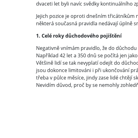
dvaceti let byli navíc svědky kontinuálního
Jejich pozice je oproti dnešním třicátníkům 
některá současná pravidla nedávají úplně s
1. Celé roky důchodového pojištění
Negativně vnímám pravidlo, že do důchodu s
Například 42 let a 350 dnů se počítá jen jak
Většině lidí se tak nevyplatí odejít do dů
jsou dokonce limitováni i při ukončování pr
třeba v půlce měsíce, jindy zase lidé chtějí s
Nevidím důvod, proč by se nemohly zohledň