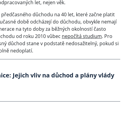
odpracovaných let, nejen věk.
 předčasného důchodu na 40 let, které začne platit
v současné době odcházejí do důchodu, obvykle nemají
nerace na tyto doby za běžných okolností často
důchodu od roku 2010 vůbec
nepočítá studium
. Pro
asný důchod stane v podstatě nedosažitelný, pokud si
lně nedoplatí.
ce: Jejich vliv na důchod a plány vlády