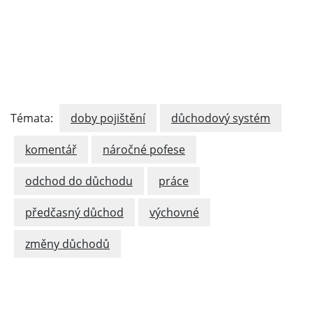
Témata:
doby pojištění
důchodový systém
komentář
náročné pofese
odchod do důchodu
práce
předčasný důchod
výchovné
změny důchodů