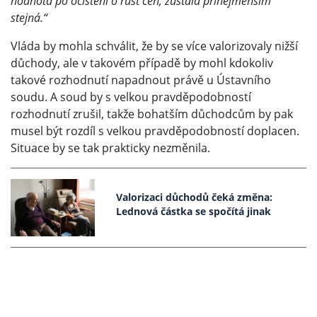
hodnota po očištění o růst cen, zůstala přinejmenším
stejná.“
Vláda by mohla schválit, že by se více valorizovaly nižší
důchody, ale v takovém případě by mohl kdokoliv
takové rozhodnutí napadnout právě u Ústavního
soudu. A soud by s velkou pravděpodobností
rozhodnutí zrušil, takže bohatším důchodcům by pak
musel být rozdíl s velkou pravděpodobností doplacen.
Situace by se tak prakticky nezměnila.
Valorizaci důchodů čeká změna:
Lednová částka se spočítá jinak