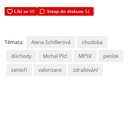
Vstup do diskuze
51
Témata:
Alena Schillerová
chudoba
důchody
Michal Pícl
MPSV
peníze
senioři
valorizace
zdražování