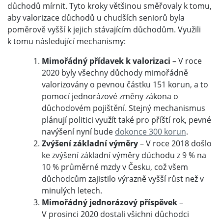
důchodů mírnit. Tyto kroky většinou směřovaly k tomu,
aby valorizace důchodů u chudších seniorů byla
poměrově vyšší k jejich stávajícím důchodům. Využili
k tomu následující mechanismy:
Mimořádný přídavek k valorizaci
– V roce
2020 byly všechny důchody mimořádně
valorizovány o pevnou částku 151 korun, a to
pomocí jednorázové změny zákona o
důchodovém pojištění. Stejný mechanismus
plánují politici využít také pro příští rok, pevné
navýšení nyní bude
dokonce 300 korun
.
Zvýšení základní výměry
– V roce 2018 došlo
ke zvýšení základní výměry důchodu z 9 % na
10 % průměrné mzdy v Česku, což všem
důchodcům zajistilo výrazně vyšší růst než v
minulých letech.
Mimořádný jednorázový příspěvek
–
V prosinci 2020 dostali všichni důchodci