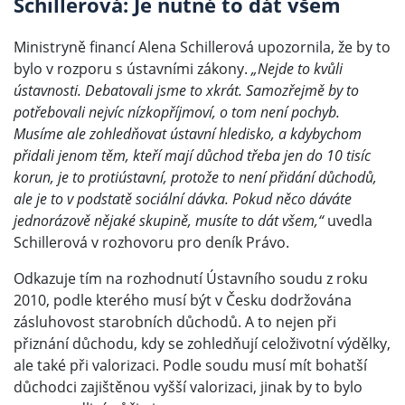
Schillerová: Je nutné to dát všem
Ministryně financí Alena Schillerová upozornila, že by to
bylo v rozporu s ústavními zákony.
„Nejde to kvůli
ústavnosti. Debatovali jsme to xkrát. Samozřejmě by to
potřebovali nejvíc nízkopříjmoví, o tom není pochyb.
Musíme ale zohledňovat ústavní hledisko, a kdybychom
přidali jenom těm, kteří mají důchod třeba jen do 10 tisíc
korun, je to protiústavní, protože to není přidání důchodů,
ale je to v podstatě sociální dávka. Pokud něco dáváte
jednorázově nějaké skupině, musíte to dát všem,“
uvedla
Schillerová v rozhovoru pro deník Právo.
Odkazuje tím na rozhodnutí Ústavního soudu z roku
2010, podle kterého musí být v Česku dodržována
zásluhovost starobních důchodů. A to nejen při
přiznání důchodu, kdy se zohledňují celoživotní výdělky,
ale také při valorizaci. Podle soudu musí mít bohatší
důchodci zajištěnou vyšší valorizaci, jinak by to bylo