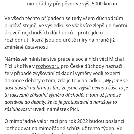
mimořádný příspěvek ve výši 5000 korun.
Ve všech těchto případech se tedy všem důchodcům
přidává stejně, ve výsledku se však více zlepšuje životní
úroveň nejchudších důchodců. I proto jde o
rozhodnutí, která jsou do určité míry na hraně již
zmíněné ústavnosti.
Náměstek ministerstva práce a sociálních věcí Michal
Pícl už dříve v
rozhovoru
pro České důchody naznačil,
že v případě zvyšování základní výměry vedli experti
dokonce debaty o tom, zda je to v pořádku.
„My jsme se
dost dostali na hranu i tím, že jsme zvýšili pevnou část, to je
ta takzvaná základní výměra důchodů, a tam už jsme se
dostávali do debaty, že to je protiústavní a narušuje to
zásluhovost,“
uvedl náměstek Pícl.
O mimořádné valorizaci pro rok 2022 budou poslanci
rozhodovat na mimořádné schůzi už tento týden. Ve