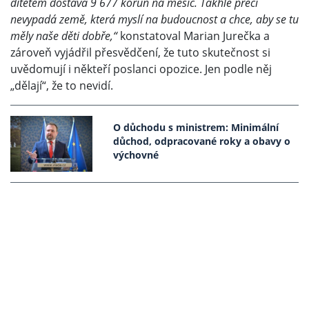
dítětem dostává 9 677 korun na měsíc. Takhle přeci
nevypadá země, která myslí na budoucnost a chce, aby se tu
měly naše děti dobře,“
konstatoval Marian Jurečka a
zároveň vyjádřil přesvědčení, že tuto skutečnost si
uvědomují i někteří poslanci opozice. Jen podle něj
„dělají“, že to nevidí.
O důchodu s ministrem: Minimální
důchod, odpracované roky a obavy o
výchovné