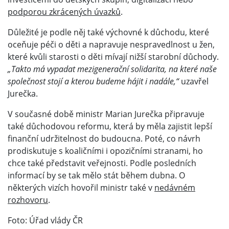
podporou zkrácených úvazků
.
Důležité je podle něj také výchovné k důchodu, které
oceňuje péči o děti a napravuje nespravedlnost u žen,
které kvůli starosti o děti mívají nižší starobní důchody.
„Takto má vypadat mezigenerační solidarita, na které naše
společnost stojí a kterou budeme hájit i nadále,“
uzavřel
Jurečka.
V současné době ministr Marian Jurečka připravuje
také důchodovou reformu, která by měla zajistit lepší
finanční udržitelnost do budoucna. Poté, co návrh
prodiskutuje s koaličními i opozičními stranami, ho
chce také představit veřejnosti. Podle posledních
informací by se tak mělo stát během dubna. O
některých vizích hovořil ministr také v
nedávném
rozhovoru
.
Foto: Úřad vlády ČR