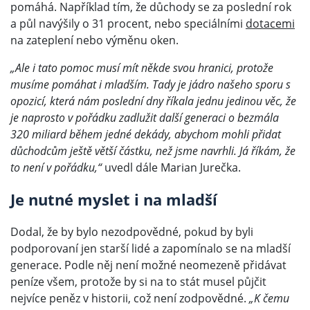
pomáhá. Například tím, že důchody se za poslední rok
a půl navýšily o 31 procent, nebo speciálními
dotacemi
na zateplení nebo výměnu oken.
„Ale i tato pomoc musí mít někde svou hranici, protože
musíme pomáhat i mladším. Tady je jádro našeho sporu s
opozicí, která nám poslední dny říkala jednu jedinou věc, že
je naprosto v pořádku zadlužit další generaci o bezmála
320 miliard během jedné dekády, abychom mohli přidat
důchodcům ještě větší částku, než jsme navrhli. Já říkám, že
to není v pořádku,“
uvedl dále Marian Jurečka.
Je nutné myslet i na mladší
Dodal, že by bylo nezodpovědné, pokud by byli
podporovaní jen starší lidé a zapomínalo se na mladší
generace. Podle něj není možné neomezeně přidávat
peníze všem, protože by si na to stát musel půjčit
nejvíce peněz v historii, což není zodpovědné.
„K čemu