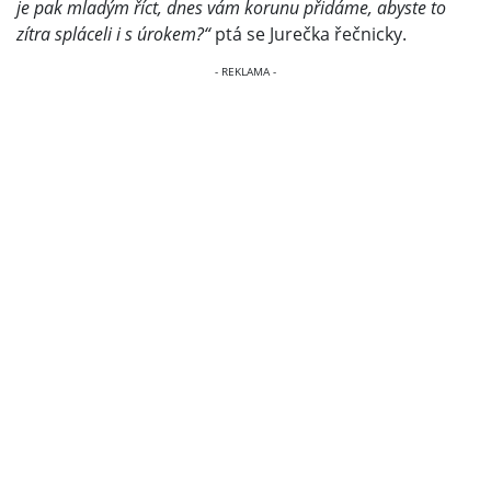
je pak mladým říct, dnes vám korunu přidáme, abyste to
zítra spláceli i s úrokem?“
ptá se Jurečka řečnicky.