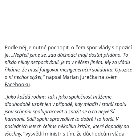
Podle něj je nutné pochopit, o čem spor vlády s opozicí
je.
„Nepřeli jsme se, zda důchodci mají dostat přidáno. To
nikdo nikdy nezpochybnil. Je to v něčem jiném. My za vládu
říkáme, že musí fungovat mezigenerační solidarita. Opozice
o ní nechce slyšet,“
napsal Marian Jurečka na svém
Facebooku
.
„Jako každá rodina, tak i jako společnost můžeme
dlouhodobě uspět jen v případě, kdy mladší i starší spolu
jsou schopni spolupracovat a snažit se o co největší
harmonii. Sdílí spolu spravedlivě to dobré i to horší. V
posledních letech čelíme několika krizím, které dopadly na
všechny,“
vysvětlil ministr s tím, že důchodcům vláda