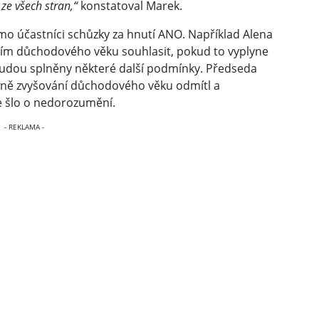
e všech stran,“
konstatoval Marek.
ímo účastníci schůzky za hnutí ANO. Například Alena
ením důchodového věku souhlasit, pokud to vyplyne
udou splněny některé další podmínky. Předseda
čně zvyšování důchodového věku odmítl a
e šlo o nedorozumění.