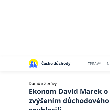
České důchody
ZPRÁVY
N
Domů
»
Zprávy
Ekonom David Marek o s
zvýšením důchodového 
souhlasili