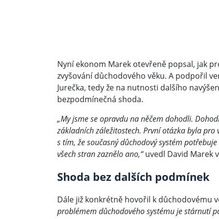
Nyní ekonom Marek otevřeně popsal, jak pr
zvyšování důchodového věku. A podpořil verz
Jurečka, tedy že na nutnosti dalšího navý
bezpodmínečná shoda.
„My jsme se opravdu na něčem dohodli. Dohodli
základních záležitostech. První otázka byla pro 
s tím, že současný důchodový systém potřebuje 
všech stran zaznělo ano,“
uvedl David Marek v
Shoda bez dalších podmínek
Dále již konkrétně hovořil k důchodovému 
problémem důchodového systému je stárnutí po