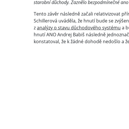
starobní důchody. Zaznělo bezpodmínečné ano z
Tento závěr následně začali relativizovat př
Schillerová uváděla, že hnutí bude se zvýš
z
analýzy o stavu důchodového systému
a b
hnutí ANO Andrej Babiš následně jednozna
konstatoval, že k žádné dohodě nedošlo a ž