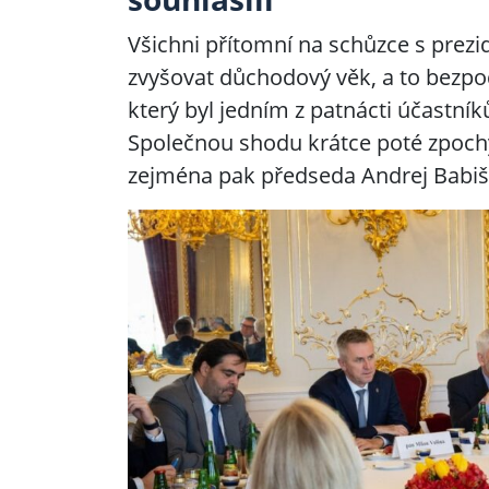
Všichni přítomní na schůzce s prezi
zvyšovat důchodový věk, a to bezp
který byl jedním z patnácti účastn
Společnou shodu krátce poté zpochyb
zejména pak předseda Andrej Babiš