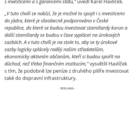
s investicemi a s garancemi státu,“
uvedl Karel Havlíček.
„V tuto chvíli se nabízí, že je možné to spojit i s investicemi
do jádra, které je všeobecně podporováno v České
republice, do které se budou investovat stamiliardy korun a
další stamiliardy se budou v čase vyplácet na úrokových
sazbách. A v tuto chvíli je na stole to, aby se ty úrokové
sazby logicky splácely raději našim střadatelům,
ekonomicky aktivním občanům, kteří si budou spořit na
důchod, než třeba finančním institucím,“
vysvětlil Havlíček
s tím, že podobně lze peníze z druhého pilíře investovat
také do dopravní infrastruktury.