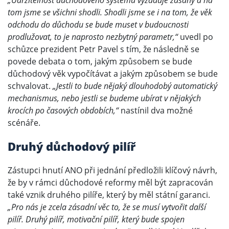
„Udržitelnost důchodového systému vyžaduje zásahy a na
tom jsme se všichni shodli. Shodli jsme se i na tom, že věk
odchodu do důchodu se bude muset v budoucnosti
prodlužovat, to je naprosto nezbytný parametr,“
uvedl po
schůzce prezident Petr Pavel s tím, že následně se
povede debata o tom, jakým způsobem se bude
důchodový věk vypočítávat a jakým způsobem se bude
schvalovat.
„Jestli to bude nějaký dlouhodobý automatický
mechanismus, nebo jestli se budeme ubírat v nějakých
krocích po časových obdobích,“
nastínil dva možné
scénáře.
Druhý důchodový pilíř
Zástupci hnutí ANO při jednání předložili klíčový návrh,
že by v rámci důchodové reformy měl být zapracován
také vznik druhého pilíře, který by měl státní garanci.
„Pro nás je zcela zásadní věc to, že se musí vytvořit další
pilíř. Druhý pilíř, motivační pilíř, který bude spojen