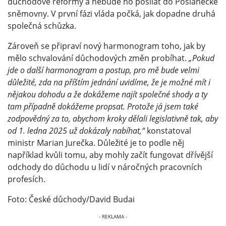
důchodové reformy a nebude ho posílat do Poslanecké
sněmovny. V první fázi vláda počká, jak dopadne druhá
společná schůzka.
Zároveň se připraví nový harmonogram toho, jak by
mělo schvalování důchodových změn probíhat.
„Pokud
jde o další harmonogram a postup, pro mě bude velmi
důležité, zda na příštím jednání uvidíme, že je možné mít i
nějakou dohodu a že dokážeme najít společné shody a ty
tam případně dokážeme propsat. Protože já jsem také
zodpovědný za to, abychom kroky dělali legislativně tak, aby
od 1. ledna 2025 už dokázaly nabíhat,“
konstatoval
ministr Marian Jurečka. Důležité je to podle něj
například kvůli tomu, aby mohly začít fungovat dřívější
odchody do důchodu u lidí v náročných pracovních
profesích.
Foto: České důchody/David Budai