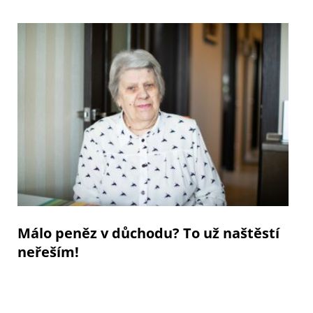
Málo peněz v důchodu? To už naštěstí
neřeším!