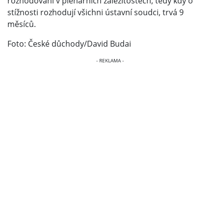
rozhodování v plenárních záležitostech, tedy kdy o
stížnosti rozhodují všichni ústavní soudci, trvá 9
měsíců.
Foto: České důchody/David Budai