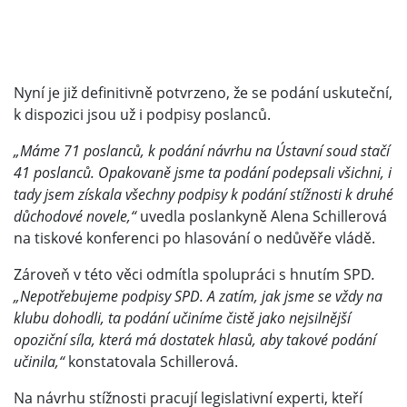
Nyní je již definitivně potvrzeno, že se podání uskuteční,
k dispozici jsou už i podpisy poslanců.
„Máme 71 poslanců, k podání návrhu na Ústavní soud stačí
41 poslanců. Opakovaně jsme ta podání podepsali všichni, i
tady jsem získala všechny podpisy k podání stížnosti k druhé
důchodové novele,“
uvedla poslankyně Alena Schillerová
na tiskové konferenci po hlasování o nedůvěře vládě.
Zároveň v této věci odmítla spolupráci s hnutím SPD
.
„Nepotřebujeme podpisy SPD. A zatím, jak jsme se vždy na
klubu dohodli, ta podání učiníme čistě jako nejsilnější
opoziční síla, která má dostatek hlasů, aby takové podání
učinila,“
konstatovala Schillerová.
Na návrhu stížnosti pracují legislativní experti, kteří