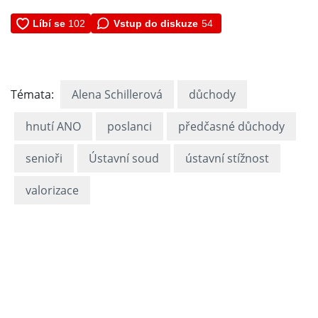
Vstup do diskuze
54
Témata:
Alena Schillerová
důchody
hnutí ANO
poslanci
předčasné důchody
senioři
Ústavní soud
ústavní stížnost
valorizace