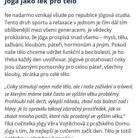
Jóga jako lék pro tělo
Ne nadarmo vznikají všude po republice jógová studia.
Tento druh sportu a relaxace v jednom je čím dál tím
oblíbenější mezi všemi generacemi. Je vědecky
prokázáno, že jóga prospívá snad všemu – mysli, tělu,
zažívání, kloubům, páteři, hormonům a jiným. Pokud
naše tělo chceme udržet funkční a bez bolestí, je ho
třeba každý den uvolňovat. Jógové protahovací cviky
jsou úžasnými pomocníky pro celou páteř, všechny
klouby, zkrátka pro celé tělo.
„Cviky stimulují nejen naše tělo, ale i naše zažívání a trávení,
se kterými máme také často ve vyšším věku problémy.
Prohloubí náš dech, vylepší náladu, zbaví nás bolestí zad i
hlavy. Je to opravdu takový zázračný prostředek, jak se
zbavit mnoha potíží, které nás provázejí ve vyšším věku,“
říká cvičitelka jógy Věra Vojtěchová z pražského Domu
jógy s tím, že nejlepší je cvičením začít den. Tělo je totiž