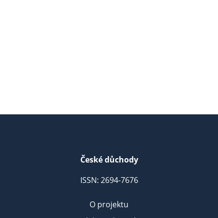
České důchody
ISSN: 2694-7676
O projektu