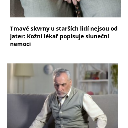
Tmavé skvrny u starších lidí nejsou od
jater: Kožní lékař popisuje sluneční
nemoci