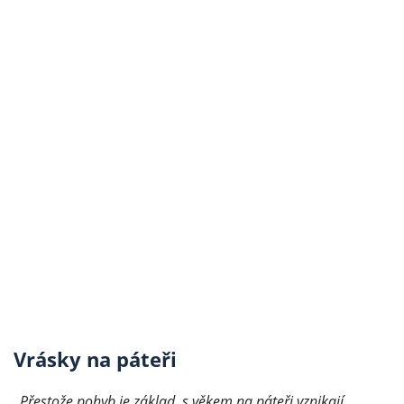
Vrásky na páteři
„Přestože pohyb je základ, s věkem na páteři vznikají