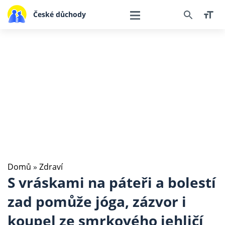
České důchody
Domů
»
Zdraví
S vráskami na páteři a bolestí
zad pomůže jóga, zázvor i
koupel ze smrkového jehličí