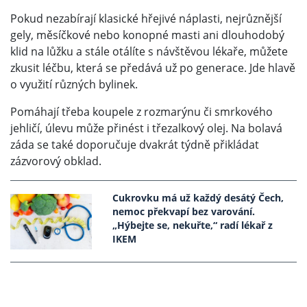
Pokud nezabírají klasické hřejivé náplasti, nejrůznější
gely, měsíčkové nebo konopné masti ani dlouhodobý
klid na lůžku a stále otálíte s návštěvou lékaře, můžete
zkusit léčbu, která se předává už po generace. Jde hlavě
o využití různých bylinek.
Pomáhají třeba koupele z rozmarýnu či smrkového
jehličí, úlevu může přinést i třezalkový olej. Na bolavá
záda se také doporučuje dvakrát týdně přikládat
zázvorový obklad.
Cukrovku má už každý desátý Čech,
nemoc překvapí bez varování.
„Hýbejte se, nekuřte,“ radí lékař z
IKEM