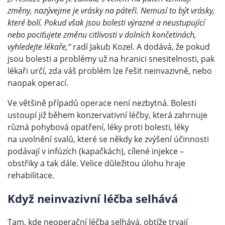
změny, nazývejme je vrásky na páteři. Nemusí to být vrásky,
které bolí. Pokud však jsou bolesti výrazné a neustupující
nebo pociťujete změnu citlivosti v dolních končetinách,
vyhledejte lékaře,“
radí Jakub Kozel. A dodává, že pokud
jsou bolesti a problémy už na hranici snesitelnosti, pak
lékaři určí, zda váš problém lze řešit neinvazivně, nebo
naopak operací.
Ve většině případů operace není nezbytná. Bolesti
ustoupí již během konzervativní léčby, která zahrnuje
různá pohybová opatření, léky proti bolesti, léky
na uvolnění svalů, které se někdy ke zvýšení účinnosti
podávají v infúzích (kapačkách), cílené injekce –
obstřiky a tak dále. Velice důležitou úlohu hraje
rehabilitace.
Když neinvazivní léčba selhává
Tam, kde neoperační léčba selhává, obtíže trvají