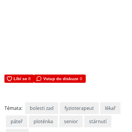
Vstup do diskuze
0
Témata:
bolesti zad
fyzioterapeut
lékař
páteř
ploténka
senior
stárnutí