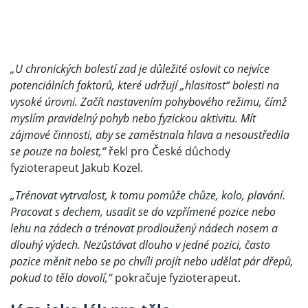
„U chronických bolestí zad je důležité oslovit co nejvíce
potenciálních faktorů, které udržují „hlasitost“ bolesti na
vysoké úrovni. Začít nastavením pohybového režimu, čímž
myslím pravidelný pohyb nebo fyzickou aktivitu. Mít
zájmové činnosti, aby se zaměstnala hlava a nesoustředila
se pouze na bolest,“
řekl pro České důchody
fyzioterapeut Jakub Kozel.
„Trénovat vytrvalost, k tomu pomůže chůze, kolo, plavání.
Pracovat s dechem, usadit se do vzpřímené pozice nebo
lehu na zádech a trénovat prodloužený nádech nosem a
dlouhý výdech. Nezůstávat dlouho v jedné pozici, často
pozice měnit nebo se po chvíli projít nebo udělat pár dřepů,
pokud to tělo dovolí,“
pokračuje fyzioterapeut.