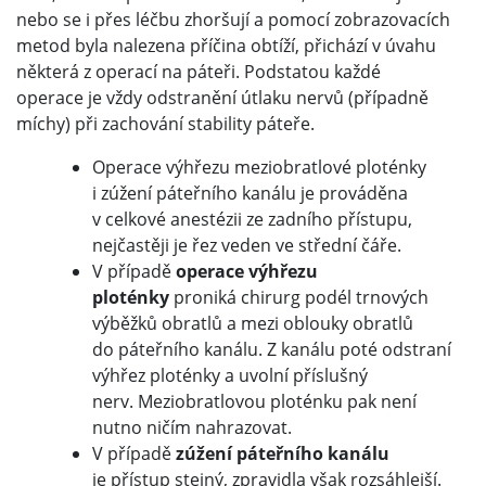
nebo se i přes léčbu zhoršují a pomocí zobrazovacích
metod byla nalezena příčina obtíží, přichází v úvahu
některá z operací na páteři. Podstatou každé
operace je vždy odstranění útlaku nervů (případně
míchy) při zachování stability páteře.
Operace výhřezu meziobratlové ploténky
i zúžení páteřního kanálu je prováděna
v celkové anestézii ze zadního přístupu,
nejčastěji je řez veden ve střední čáře.
V případě
operace
výhřezu
ploténky
proniká chirurg podél trnových
výběžků obratlů a mezi oblouky obratlů
do páteřního kanálu. Z kanálu poté odstraní
výhřez ploténky a uvolní příslušný
nerv. Meziobratlovou ploténku pak není
nutno ničím nahrazovat.
V případě
zúžení páteřního kanálu
je přístup stejný, zpravidla však rozsáhlejší.