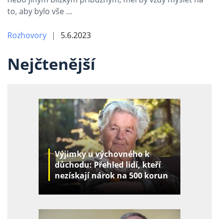
to, aby bylo vše …
Rozhovory
5.6.2023
Nejčtenější
Výjimky u výchovného k
důchodu: Přehled lidí, kteří
nezískají nárok na 500 korun
za děti