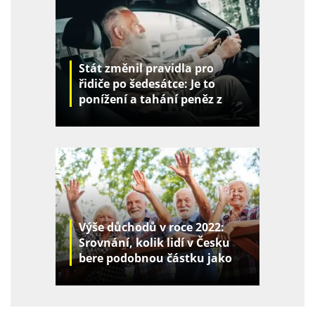
Stát změnil pravidla pro
řidiče po šedesátce: Je to
ponížení a tahání peněz z
kapes
Výše důchodů v roce 2022:
Srovnání, kolik lidí v Česku
bere podobnou částku jako
vy