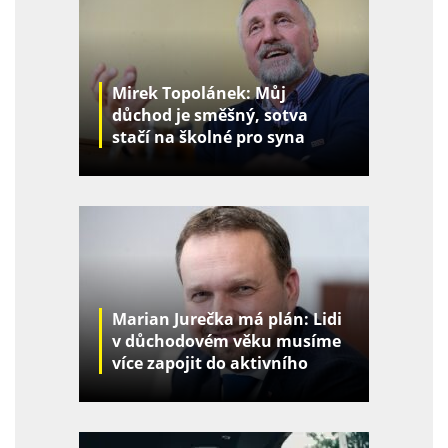
Mirek Topolánek: Můj
důchod je směšný, sotva
stačí na školné pro syna
Marian Jurečka má plán: Lidi
v důchodovém věku musíme
více zapojit do aktivního
života