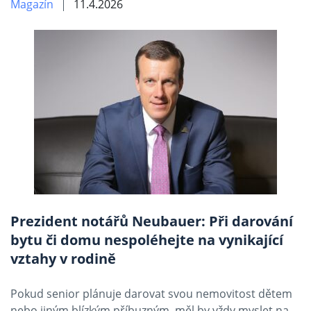
Magazín
11.4.2026
Prezident notářů Neubauer: Při darování
bytu či domu nespoléhejte na vynikající
vztahy v rodině
Pokud senior plánuje darovat svou nemovitost dětem
nebo jiným blízkým příbuzným, měl by vždy myslet na