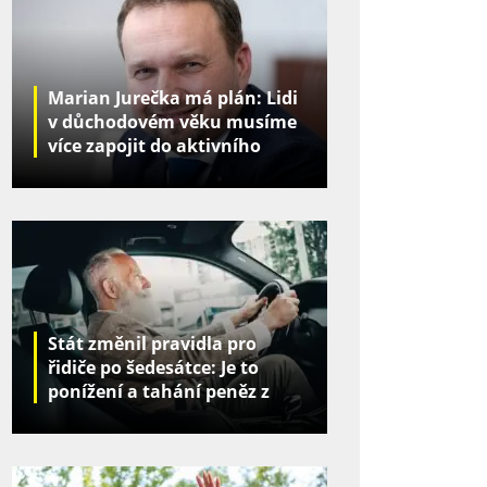
Marian Jurečka má plán: Lidi
v důchodovém věku musíme
více zapojit do aktivního
života
Stát změnil pravidla pro
řidiče po šedesátce: Je to
ponížení a tahání peněz z
kapes