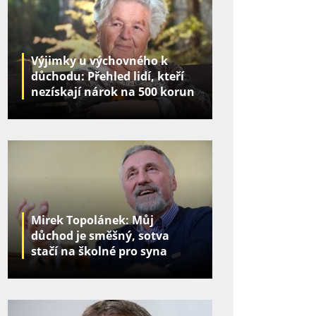
Výjimky u výchovného k
důchodu: Přehled lidí, kteří
nezískají nárok na 500 korun
za děti
Mirek Topolánek: Můj
důchod je směšný, sotva
stačí na školné pro syna