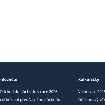
hlédněte
Kalkulačky
 Odchod do důchodu v roce 2026
Valorizace 202
iční krácení předčasného důchodu
Důchodový věk