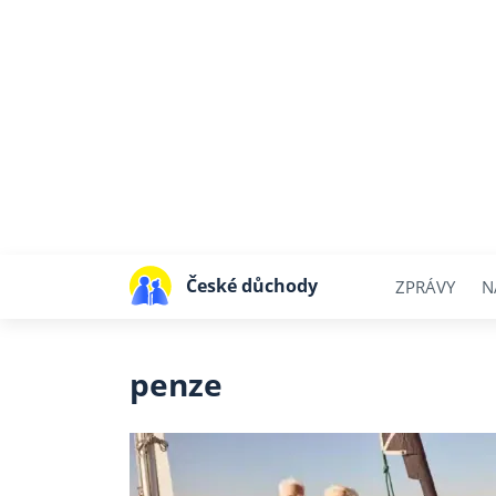
České důchody
ZPRÁVY
N
penze