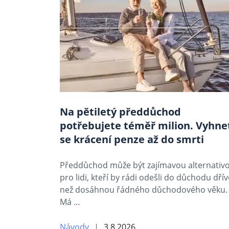
Na pětiletý předdůchod
potřebujete téměř milion. Vyhne
se krácení penze až do smrti
Předdůchod může být zajímavou alternativ
pro lidi, kteří by rádi odešli do důchodu dřív
než dosáhnou řádného důchodového věku.
Má …
Návody
3.8.2026