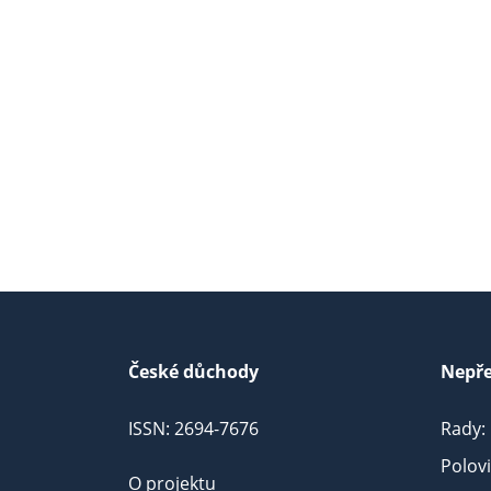
České důchody
Nepře
ISSN: 2694-7676
Rady:
Polov
O projektu