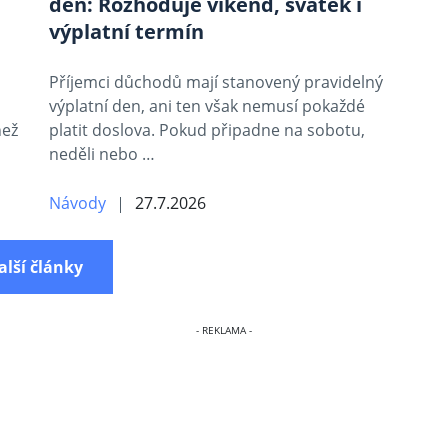
den: Rozhoduje víkend, svátek i
výplatní termín
Příjemci důchodů mají stanovený pravidelný
výplatní den, ani ten však nemusí pokaždé
než
platit doslova. Pokud připadne na sobotu,
neděli nebo …
Návody
27.7.2026
alší články