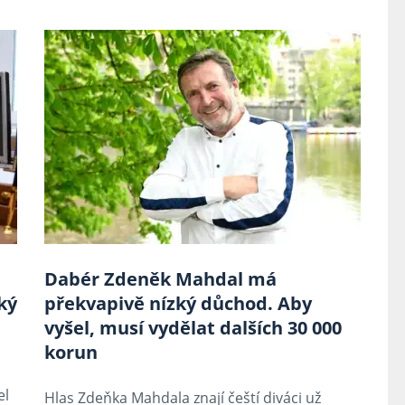
Dabér Zdeněk Mahdal má
oký
překvapivě nízký důchod. Aby
vyšel, musí vydělat dalších 30 000
korun
á
el
Hlas Zdeňka Mahdala znají čeští diváci už