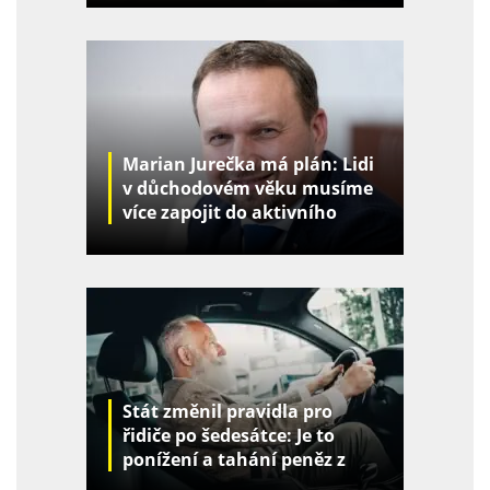
Marian Jurečka má plán: Lidi
v důchodovém věku musíme
více zapojit do aktivního
života
Stát změnil pravidla pro
řidiče po šedesátce: Je to
ponížení a tahání peněz z
kapes