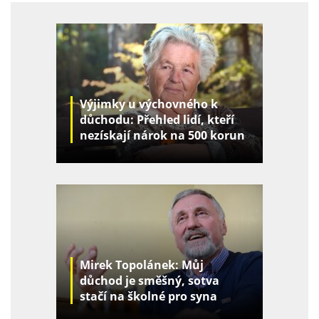
Výjimky u výchovného k
důchodu: Přehled lidí, kteří
nezískají nárok na 500 korun
za děti
Mirek Topolánek: Můj
důchod je směšný, sotva
stačí na školné pro syna