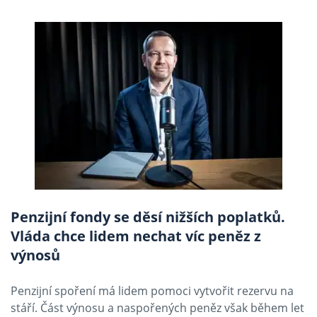
Penzijní fondy se děsí nižších poplatků.
Vláda chce lidem nechat víc peněz z
výnosů
Penzijní spoření má lidem pomoci vytvořit rezervu na
stáří. Část výnosu a naspořených peněz však během let