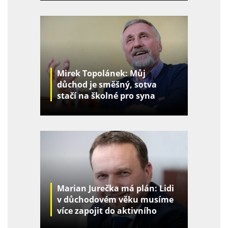
Mirek Topolánek: Můj
důchod je směšný, sotva
stačí na školné pro syna
Marian Jurečka má plán: Lidi
v důchodovém věku musíme
více zapojit do aktivního
života