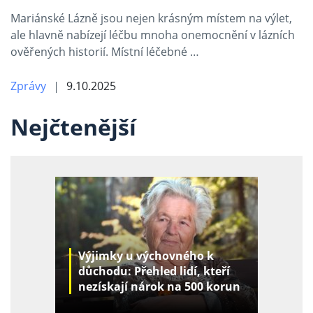
Mariánské Lázně jsou nejen krásným místem na výlet,
ale hlavně nabízejí léčbu mnoha onemocnění v lázních
ověřených historií. Místní léčebné …
Zprávy
9.10.2025
Nejčtenější
Výjimky u výchovného k
důchodu: Přehled lidí, kteří
nezískají nárok na 500 korun
za děti