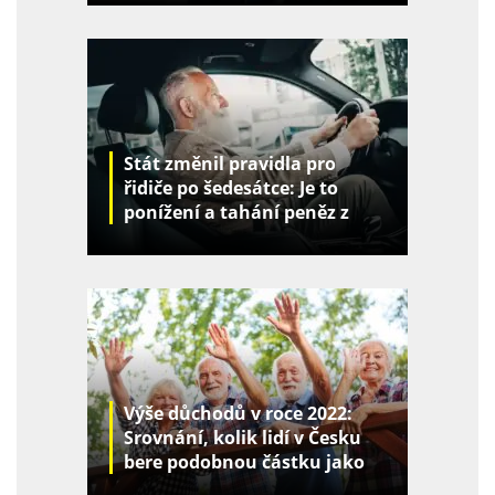
Stát změnil pravidla pro
řidiče po šedesátce: Je to
ponížení a tahání peněz z
kapes
Výše důchodů v roce 2022:
Srovnání, kolik lidí v Česku
bere podobnou částku jako
vy