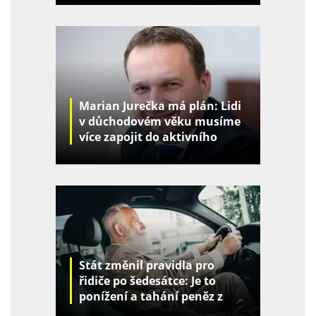
Marian Jurečka má plán: Lidi
v důchodovém věku musíme
více zapojit do aktivního
života
Stát změnil pravidla pro
řidiče po šedesátce: Je to
ponížení a tahání peněz z
kapes