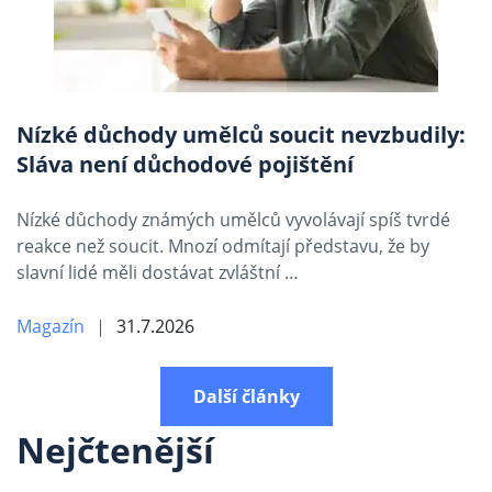
Nízké důchody umělců soucit nevzbudily:
Sláva není důchodové pojištění
Nízké důchody známých umělců vyvolávají spíš tvrdé
reakce než soucit. Mnozí odmítají představu, že by
slavní lidé měli dostávat zvláštní …
Magazín
31.7.2026
Další články
Nejčtenější