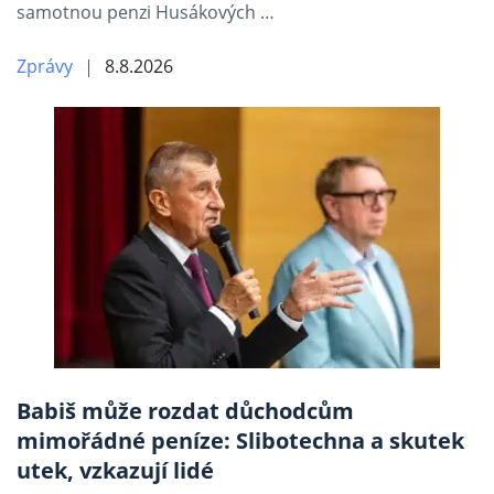
samotnou penzi Husákových …
Zprávy
8.8.2026
Babiš může rozdat důchodcům
mimořádné peníze: Slibotechna a skutek
utek, vzkazují lidé