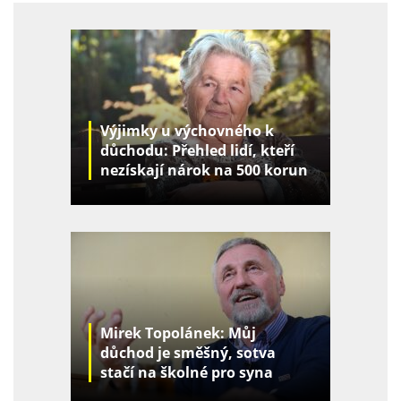
Výjimky u výchovného k
důchodu: Přehled lidí, kteří
nezískají nárok na 500 korun
za děti
Mirek Topolánek: Můj
důchod je směšný, sotva
stačí na školné pro syna