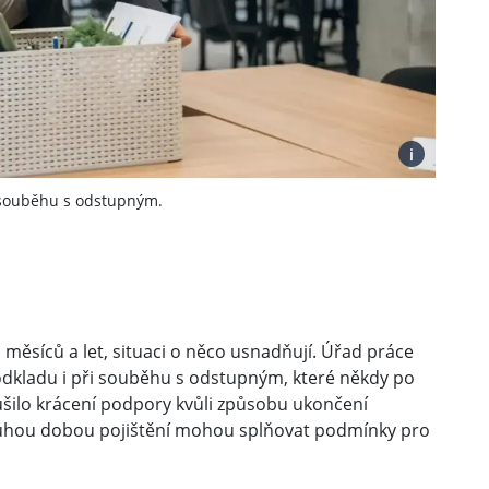
i
i souběhu s odstupným.
ch měsíců a let, situaci o něco usnadňují. Úřad práce
odkladu i při souběhu s odstupným, které někdy po
ušilo
krácení podpory kvůli způsobu ukončení
ouhou dobou pojištění mohou splňovat podmínky pro