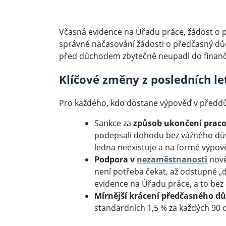
Včasná evidence na Úřadu práce, žádost o
správné načasování žádosti o předčasný dů
před důchodem zbytečně neupadl do finanč
Klíčové změny z posledních le
Pro každého, kdo dostane výpověď v předdůc
Sankce za
způsob ukončení prac
podepsali dohodu bez vážného dův
ledna neexistuje a na formě výpově
Podpora v
nezaměstnanosti
nově
není potřeba čekat, až odstupné 
evidence na Úřadu práce, a to bez
Mírnější krácení předčasného 
standardních 1,5 % za každých 90 dn