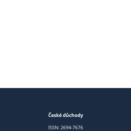
České důchody
ISSN: 2694-7676