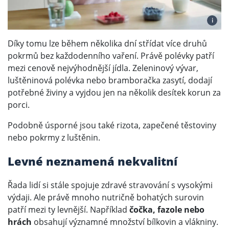
i
Díky tomu lze během několika dní střídat více druhů
pokrmů bez každodenního vaření. Právě polévky patří
mezi cenově nejvýhodnější jídla. Zeleninový vývar,
luštěninová polévka nebo bramboračka zasytí, dodají
potřebné živiny a vyjdou jen na několik desítek korun za
porci.
Podobně úsporné jsou také rizota, zapečené těstoviny
nebo pokrmy z luštěnin.
Levné neznamená nekvalitní
Řada lidí si stále spojuje zdravé stravování s vysokými
výdaji. Ale právě mnoho nutričně bohatých surovin
patří mezi ty levnější. Například
čočka, fazole nebo
hrách
obsahují významné množství bílkovin a vlákniny.