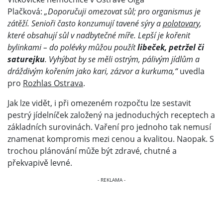
Plačková:
„Doporučuji omezovat sůl; pro organismus je
zátěží. Senioři často konzumují tavené sýry a
polotovary
,
které obsahují sůl v nadbytečné míře. Lepší je kořenit
bylinkami – do polévky můžou použít
libeček, petržel či
saturejku
. Vyhýbat by se měli ostrým, pálivým jídlům a
dráždivým kořením jako kari, zázvor a kurkuma,“
uvedla
pro
Rozhlas Ostrava
.
Jak lze vidět, i při omezeném rozpočtu lze sestavit
pestrý jídelníček založený na jednoduchých receptech a
základních surovinách. Vaření pro jednoho tak nemusí
znamenat kompromis mezi cenou a kvalitou. Naopak. S
trochou plánování může být zdravé, chutné a
překvapivě levné.