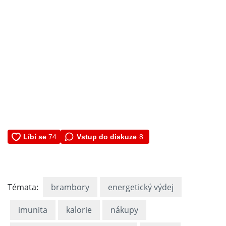
Vstup do diskuze
8
Témata:
brambory
energetický výdej
imunita
kalorie
nákupy