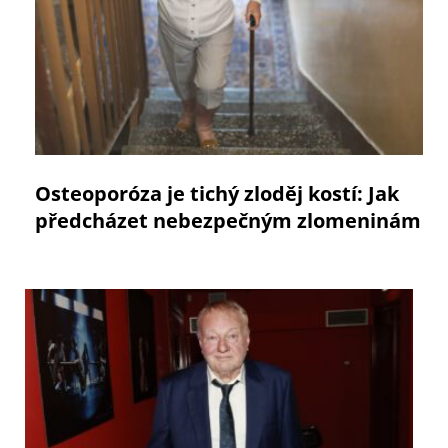
Osteoporóza je tichý zloděj kostí: Jak
předcházet nebezpečným zlomeninám