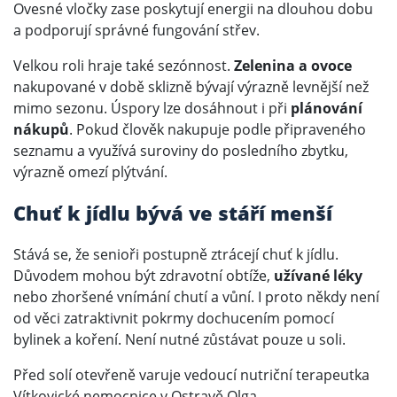
Ovesné vločky zase poskytují energii na dlouhou dobu
a podporují správné fungování střev.
Velkou roli hraje také sezónnost.
Zelenina a ovoce
nakupované v době sklizně bývají výrazně levnější než
mimo sezonu. Úspory lze dosáhnout i při
plánování
nákupů
. Pokud člověk nakupuje podle připraveného
seznamu a využívá suroviny do posledního zbytku,
výrazně omezí plýtvání.
Chuť k jídlu bývá ve stáří menší
Stává se, že senioři postupně ztrácejí chuť k jídlu.
Důvodem mohou být zdravotní obtíže,
užívané léky
nebo zhoršené vnímání chutí a vůní. I proto někdy není
od věci zatraktivnit pokrmy dochucením pomocí
bylinek a koření. Není nutné zůstávat pouze u soli.
Před solí otevřeně varuje vedoucí nutriční terapeutka
Vítkovické nemocnice v Ostravě Olga