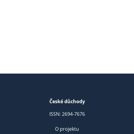
České důchody
ISSN: 2694-7676
O projektu