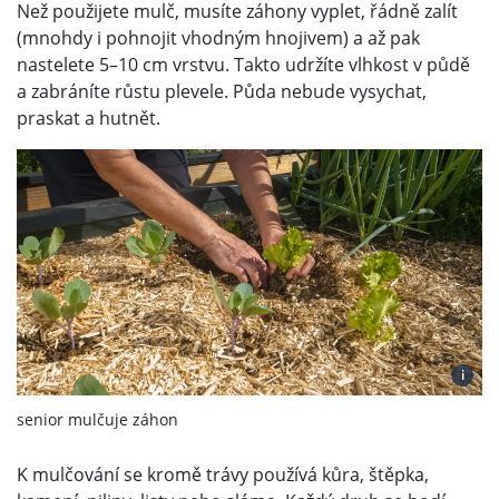
Než použijete mulč, musíte záhony vyplet, řádně zalít
(mnohdy i pohnojit vhodným hnojivem) a až pak
nastelete 5–10 cm vrstvu. Takto udržíte vlhkost v půdě
a zabráníte růstu plevele. Půda nebude vysychat,
praskat a hutnět.
i
senior mulčuje záhon
K mulčování se kromě trávy používá kůra, štěpka,