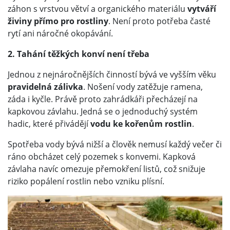
záhon s vrstvou větví a organického materiálu
vytváří
živiny přímo pro rostliny
. Není proto potřeba časté
rytí ani náročné okopávání.
2. Tahání těžkých konví není třeba
Jednou z nejnáročnějších činností bývá ve vyšším věku
pravidelná zálivka
. Nošení vody zatěžuje ramena,
záda i kyčle. Právě proto zahrádkáři přecházejí na
kapkovou závlahu. Jedná se o jednoduchý systém
hadic, které přivádějí
vodu ke kořenům rostlin
.
Spotřeba vody bývá nižší a člověk nemusí každý večer či
ráno obcházet celý pozemek s konvemi. Kapková
závlaha navíc omezuje přemokření listů, což snižuje
riziko popálení rostlin nebo vzniku plísní.