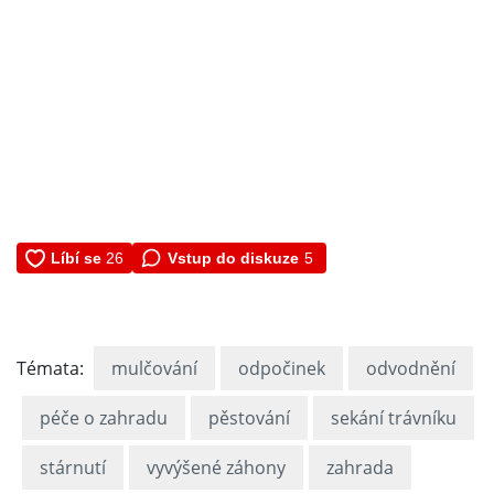
Vstup do diskuze
5
Témata:
mulčování
odpočinek
odvodnění
péče o zahradu
pěstování
sekání trávníku
stárnutí
vyvýšené záhony
zahrada