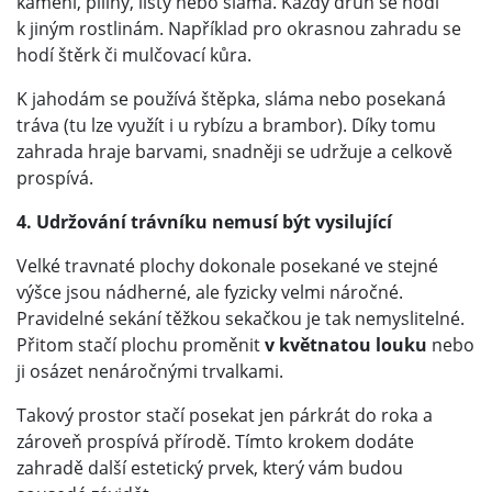
kamení, piliny, listy nebo sláma. Každý druh se hodí
k jiným rostlinám. Například pro okrasnou zahradu se
hodí štěrk či mulčovací kůra.
K jahodám se používá štěpka, sláma nebo posekaná
tráva (tu lze využít i u rybízu a brambor). Díky tomu
zahrada hraje barvami, snadněji se udržuje a celkově
prospívá.
4. Udržování trávníku nemusí být vysilující
Velké travnaté plochy dokonale posekané ve stejné
výšce jsou nádherné, ale fyzicky velmi náročné.
Pravidelné sekání těžkou sekačkou je tak nemyslitelné.
Přitom stačí plochu proměnit
v květnatou louku
nebo
ji osázet nenáročnými trvalkami.
Takový prostor stačí posekat jen párkrát do roka a
zároveň prospívá přírodě. Tímto krokem dodáte
zahradě další estetický prvek, který vám budou