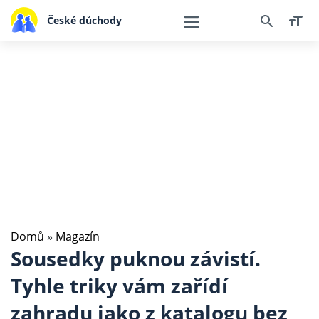
České důchody
Domů
»
Magazín
Sousedky puknou závistí.
Tyhle triky vám zařídí
zahradu jako z katalogu bez