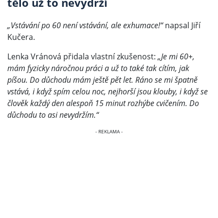
tělo už to nevydrží
„Vstávání po 60 není vstávání, ale exhumace!“
napsal Jiří
Kučera.
Lenka Vránová přidala vlastní zkušenost:
„Je mi 60+,
mám fyzicky náročnou práci a už to také tak cítím, jak
píšou. Do důchodu mám ještě pět let. Ráno se mi špatně
vstává, i když spím celou noc, nejhorší jsou klouby, i když se
člověk každý den alespoň 15 minut rozhýbe cvičením. Do
důchodu to asi nevydržím.“