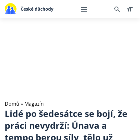
České důchody
Domů
»
Magazín
Lidé po šedesátce se bojí, že
práci nevydrží: Únava a
tempo berou síly, tělo už