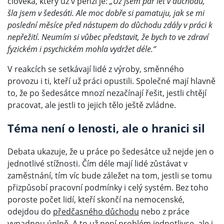
člověka, který už v penzi je:
„Už jsem pár let v důchodu,
šla jsem v šedesáti. Ale moc dobře si pamatuju, jak se mi
poslední měsíce před nástupem do důchodu zdály v práci k
nepřežití. Neumím si vůbec představit, že bych to ve zdraví
fyzickém i psychickém mohla vydržet déle.“
V reakcích se setkávají lidé z výroby, směnného
provozu i ti, kteří už práci opustili. Společné mají hlavně
to, že po šedesátce mnozí nezačínají řešit, jestli chtějí
pracovat, ale jestli to jejich tělo ještě zvládne.
Téma není o lenosti, ale o hranici sil
Debata ukazuje, že u práce po šedesátce už nejde jen o
jednotlivé stížnosti. Čím déle mají lidé zůstávat v
zaměstnání, tím víc bude záležet na tom, jestli se tomu
přizpůsobí pracovní podmínky i celý systém. Bez toho
poroste počet lidí, kteří skončí na nemocenské,
odejdou do
předčasného důchodu
nebo z práce
vypadnou úplně. A to už není problém jednotlivce, ale i