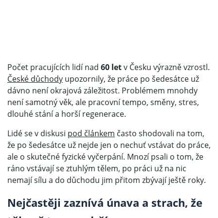
Počet pracujících lidí nad
60 let
v Česku výrazně vzrostl.
České důchody
upozornily, že práce po šedesátce už
dávno není okrajová záležitost. Problémem mnohdy
není samotný věk, ale pracovní tempo, směny, stres,
dlouhé stání a horší regenerace.
Lidé se v diskusi
pod článkem
často shodovali na tom,
že po šedesátce už nejde jen o nechuť vstávat do práce,
ale o skutečné fyzické vyčerpání. Mnozí psali o tom, že
ráno vstávají se ztuhlým tělem, po práci už na nic
nemají sílu a do důchodu jim přitom zbývají ještě roky.
Nejčastěji zaznívá únava a strach, že