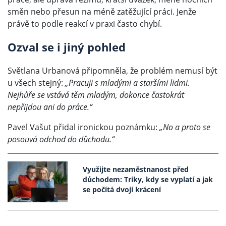
směn nebo přesun na méně zatěžující práci. Jenže
právě to podle reakcí v praxi často chybí.
Ozval se i jiný pohled
Světlana Urbanová připomněla, že problém nemusí být
u všech stejný:
„Pracuji s mladými a staršími lidmi.
Nejhůře se vstává těm mladým, dokonce častokrát
nepřijdou ani do práce.“
Pavel Vašut přidal ironickou poznámku:
„No a proto se
posouvá odchod do důchodu.“
Využijte nezaměstnanost před
důchodem: Triky, kdy se vyplatí a jak
se počítá dvojí krácení