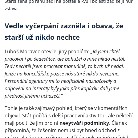
Starší žena po ránu sedí na posteli a kvůli bolesti zad se jí hůř
vstává.
Vedle vyčerpání zazněla i obava, že
starší už nikdo nechce
Luboš Moravec otevřel jiný problém:
„Já jsem chtěl
pracovat i po šedesátce, ale bohužel o mne nikdo nestál.
Tedy nechtěl jsem pracovat manuálně, to bych už nedal.
Jenže na kancelářské pozice nás staré nikdo nevezme.
Personální agentury mi to neoficiálně naznačovaly a
odpovědi na inzeráty byly jako přes kopírák: dali jsme
přednost jinému uchazeči.“
Tohle je také zajímavý pohled, který se v komentářích
objevil. Stát počítá s delší pracovní aktivitou, ale někteří
mají pocit, že jim pro ni
nevytváří podmínky
. Článek
připomíná, že řešením nemusí být hned odchod z
práce, ale úprava režimu, kratší úvazek, méně nočních