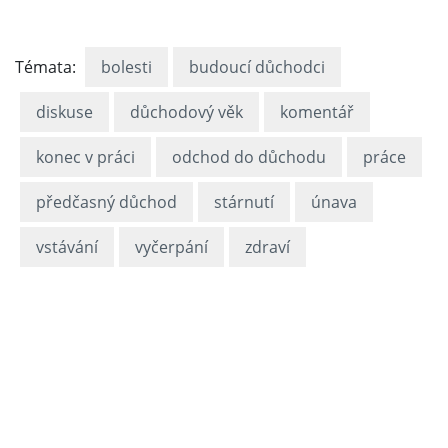
Témata:
bolesti
budoucí důchodci
diskuse
důchodový věk
komentář
konec v práci
odchod do důchodu
práce
předčasný důchod
stárnutí
únava
vstávání
vyčerpání
zdraví