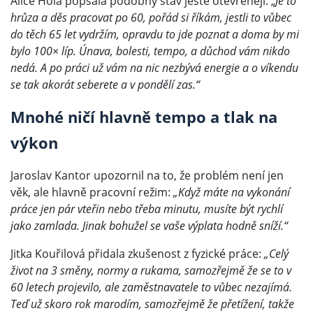
Alice Holá popsala podobný stav ještě otevřeněji: „
Je to
hrůza a děs pracovat po 60, pořád si říkám, jestli to vůbec
do těch 65 let vydržím, opravdu to jde poznat a doma by mi
bylo 100× líp. Únava, bolesti, tempo, a důchod vám nikdo
nedá. A po práci už vám na nic nezbývá energie a o víkendu
se tak akorát seberete a v pondělí zas.“
Mnohé ničí hlavně tempo a tlak na
výkon
Jaroslav Kantor upozornil na to, že problém není jen
věk, ale hlavně pracovní režim:
„Když máte na vykonání
práce jen pár vteřin nebo třeba minutu, musíte být rychlí
jako zamlada. Jinak bohužel se vaše výplata hodně sníží.“
Jitka Kouřilová přidala zkušenost z fyzické práce:
„Celý
život na 3 směny, normy a rukama, samozřejmě že se to v
60 letech projevilo, ale zaměstnavatele to vůbec nezajímá.
Teď už skoro rok marodím, samozřejmě že přetížení, takže