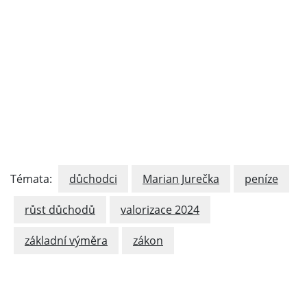
Témata:
důchodci
Marian Jurečka
peníze
růst důchodů
valorizace 2024
základní výměra
zákon