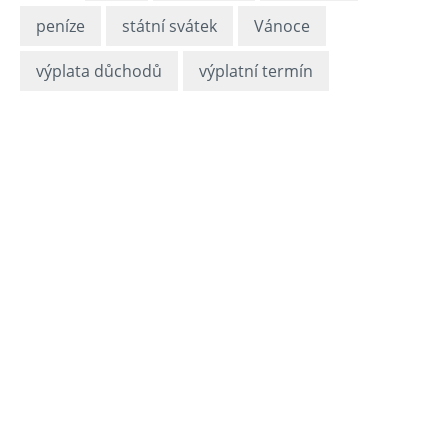
peníze
státní svátek
Vánoce
výplata důchodů
výplatní termín