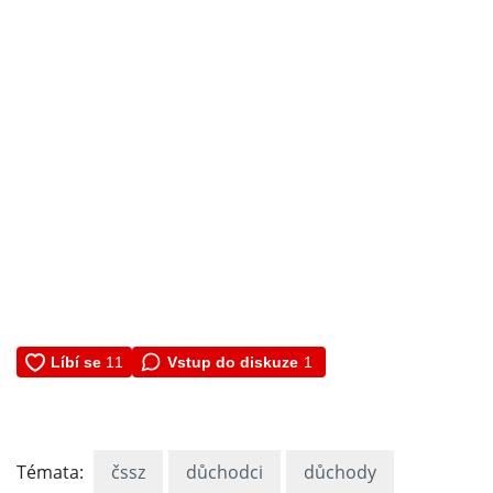
Vstup do diskuze
1
Témata:
čssz
důchodci
důchody