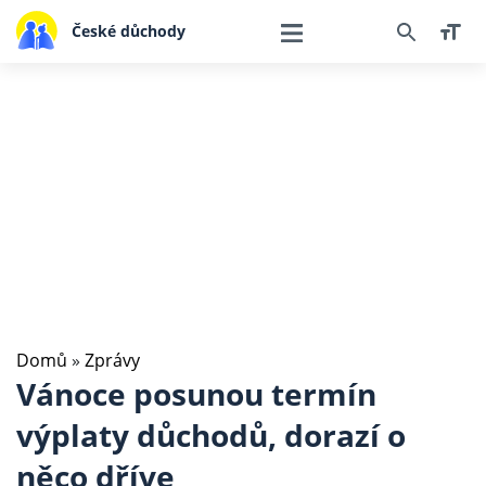
České důchody
Domů
»
Zprávy
Vánoce posunou termín
výplaty důchodů, dorazí o
něco dříve