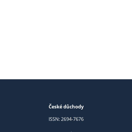
České důchody
ISSN: 2694-7676